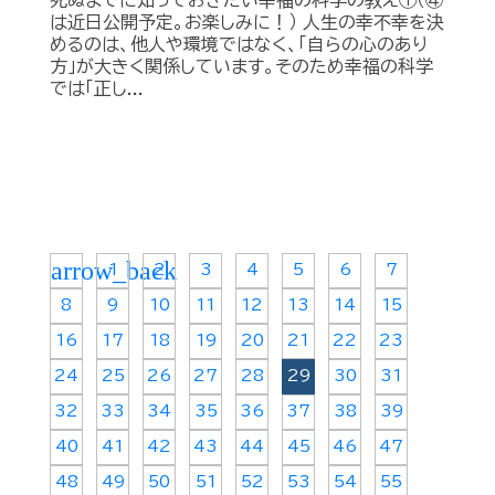
死ぬまでに知っておきたい幸福の科学の教え①（④
は近日公開予定。お楽しみに！） 人生の幸不幸を決
めるのは、他人や環境ではなく、「自らの心のあり
方」が大きく関係しています。そのため幸福の科学
では「正し...
arrow_back
1
2
3
4
5
6
7
8
9
10
11
12
13
14
15
16
17
18
19
20
21
22
23
24
25
26
27
28
29
30
31
32
33
34
35
36
37
38
39
40
41
42
43
44
45
46
47
48
49
50
51
52
53
54
55