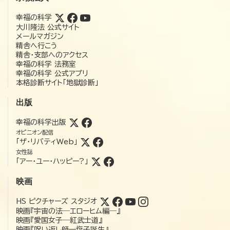
幸福の科学
大川隆法 公式サイト
メールマガジン
精舎へ行こう
精舎・支部へのアクセス
幸福の科学 法務室
幸福の科学 公式アプリ
本格診断サイト「地獄診断」
出版
幸福の科学出版
オピニオン配信
「ザ・リバティWeb」
女性誌
「アー・ユー・ハッピー?」
映画
HS ピクチャーズ スタジオ
映画『宇宙の法―エローヒム編―』
映画『愛国女子―紅武士道』
映画『呪い返し師—塩子誕生』