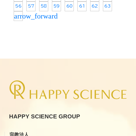
56
57
58
59
60
61
62
63
arrow_forward
HAPPY SCIENCE GROUP
宗教法人