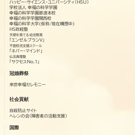
ハッピー・サイエンス・ユニバーシティ（HSU）
学校法人 幸福の科学学園
幸福の科学学園那須本校
幸福の科学学園関西校
幸福の科学大学(仮称/現在構想中)
HS政経塾
天使を育てる幼児教育
「エンゼルプランV」
不登校児支援スクール
「ネバー・マインド」
仏法真理塾
「サクセスNo.1」
冠婚葬祭
来世幸福セレモニー
社会貢献
自殺防止サイト
ヘレンの会（障害者の活動支援）
国際