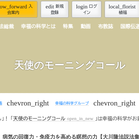
row_forward
edit
login
local_florist
入
新規
ログ
会案内
登録
イン
植福
法総裁
幸福の科学とは
特集
動画
布教誌
国際伝
天使のモーニングコール
chevron_right
chevron_right
画
幸福の科学グループ
！ 「
天使のモーニングコール
open_in_new
」は幸福の科学がお
病気の回復力・免疫力を高める瞑想の力【大川隆法説法集 Vo