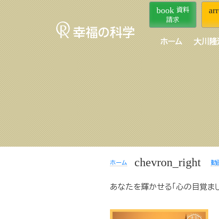
book
ar
資料
請求
ホーム
大川隆
chevron_right
ホーム
動
あなたを輝かせる「心の目覚まし」