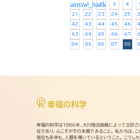
arrow_back
1
2
3
4
21
22
23
24
25
42
43
44
45
46
63
64
65
66
67
84
85
86
87
88
幸福の科学は1986年、大川隆法総裁によって立宗さ
在であり、心こそがその本質であること。 私たちは、
現在も未来も、人類を導いているということ。 こうし