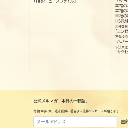
学校法
「HRPニュースファイル」
幸福の
幸福の
幸福の
HS政
天使を育
「エン
不登校児
「ネバー
仏法真理
「サクセ
公式メルマガ「本日の一転語」
毎朝8時に大川隆法総裁ご著書より抜粋メッセージが届きます！
登