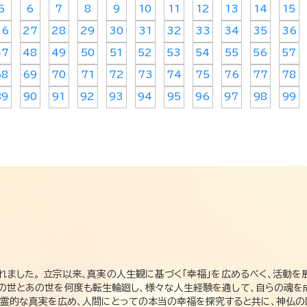
5
6
7
8
9
10
11
12
13
14
15
26
27
28
29
30
31
32
33
34
35
36
47
48
49
50
51
52
53
54
55
56
57
68
69
70
71
72
73
74
75
76
77
78
89
90
91
92
93
94
95
96
97
98
99
れました。 立宗以来、真実の人生観に基づく「幸福」を広めるべく、活動を
この世とあの世を何度も転生輪廻し、様々な人生経験を通して、自らの魂を
た霊的な真実を広め、人間にとっての本当の幸福を探究すると共に、神仏