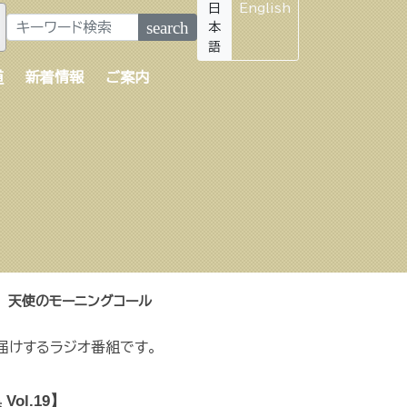
日
English
search
本
語
道
新着情報
ご案内
天使のモーニングコール
届けするラジオ番組です。
l.19】