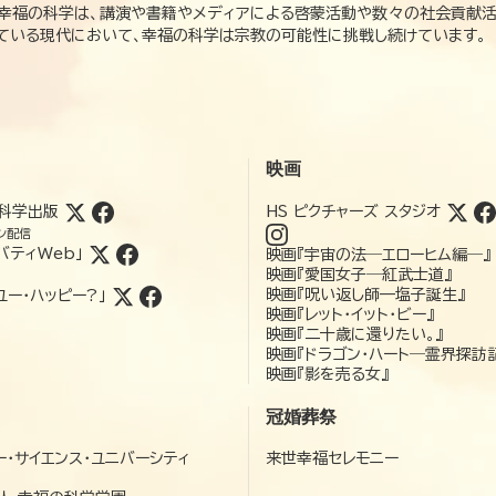
、幸福の科学は、講演や書籍やメディアによる啓蒙活動や数々の社会貢献活
れている現代において、幸福の科学は宗教の可能性に挑戦し続けています。
映画
科学出版
HS ピクチャーズ スタジオ
ン配信
バティWeb」
映画『宇宙の法―エローヒム編―』
映画『愛国女子―紅武士道』
映画『呪い返し師—塩子誕生』
ユー・ハッピー?」
映画『レット・イット・ビー』
映画『二十歳に還りたい。』
映画『ドラゴン・ハート―霊界探訪
映画『影を売る女』
冠婚葬祭
ー・サイエンス・ユニバーシティ
来世幸福セレモニー
）