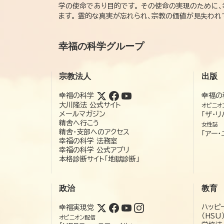
学の使命であり目的です。 その使命の実現のために
ます。 霊的な真実が忘れられ、宗教の価値が見失わ
幸福の科学グループ
宗教法人
出版
幸福の科学
幸福の
大川隆法 公式サイト
オピニオ
メールマガジン
「ザ・リ
精舎へ行こう
女性誌
精舎・支部へのアクセス
「アー・
幸福の科学 法務室
幸福の科学 公式アプリ
本格診断サイト「地獄診断」
政治
教育
ハッピ
幸福実現党
（HSU
オピニオン配信