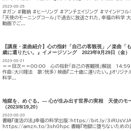
2023-08-25
#ガン #難病 #ヒーリング #アンチエイジング #マインドフル
「天使のモーニングコール」で過去に放送された、幸福の科学 大
動画でご...
【講座・楽曲紹介】心の指針「自己の客観視」／楽曲「
歳に還りたい。』イメージソング 2023年9月29日（金
2023-08-21
＝＝目次＝＝00:00 心の指針「自己の客観視」解説 14:59
作曲：大川隆法 歌：恍多） 映画『二十歳に還りたい。』オリジナル
科学...
地獄を、めぐる。― 心が生み出す世界の実相 天使のモー
（2023/8/19,20）
2023-08-20
書籍『復活の法』幸福の科学出版：https://bit.ly/3iRUsVJ
https://amzn.to/3sh0hpc 書籍『地獄に堕ちないための