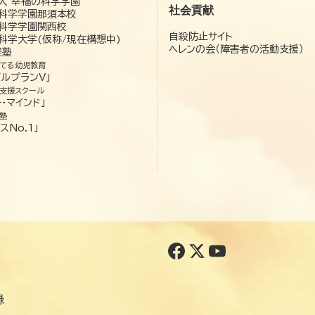
人 幸福の科学学園
社会貢献
科学学園那須本校
科学学園関西校
自殺防止サイト
科学大学(仮称/現在構想中)
ヘレンの会（障害者の活動支援）
経塾
てる幼児教育
ゼルプランV」
支援スクール
・マインド」
塾
スNo.1」
録