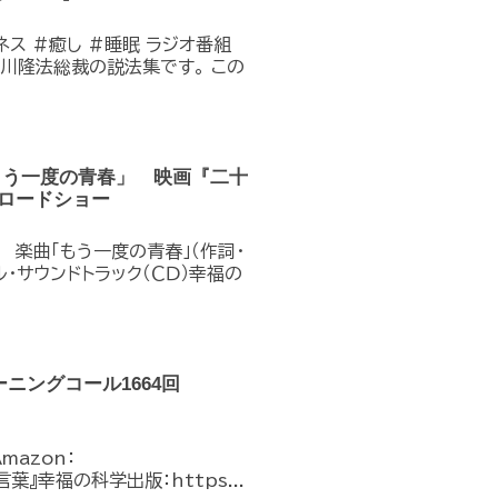
ネス #癒し #睡眠 ラジオ番組
川隆法総裁の説法集です。 この
もう一度の青春」 映画『二十
）ロードショー
 楽曲「もう一度の青春」（作詞・
・サウンドトラック（ＣＤ）幸福の
ニングコール1664回
Amazon：
言葉』幸福の科学出版：https...