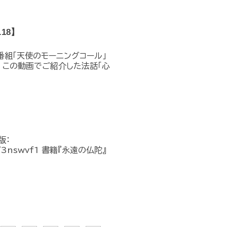
18】
オ番組「天使のモーニングコール」
 この動画でご紹介した法話「心
版：
.to/3nswvf1 書籍『永遠の仏陀』