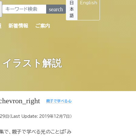
日
English
search
本
語
道
新着情報
ご案内
』イラスト解説
chevron_right
親子で学べる心
月29日
（Last Update:
2019年12月7日
）
集で、親子で学べる光のことば「み