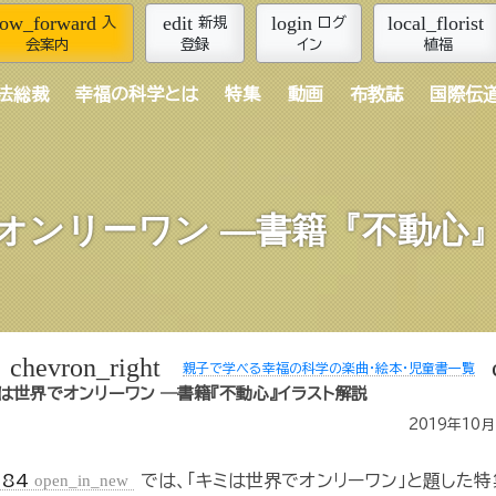
row_forward
edit
login
local_florist
入
新規
ログ
会案内
登録
イン
植福
法総裁
幸福の科学とは
特集
動画
布教誌
国際伝
オンリーワン ―書籍『不動心
chevron_right
親子で学べる幸福の科学の楽曲・絵本・児童書一覧
は世界でオンリーワン ―書籍『不動心』イラスト解説
2019年10
284
open_in_new
では、「キミは世界でオンリーワン」と題した特