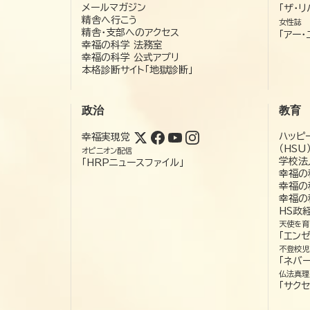
メールマガジン
「ザ・リ
精舎へ行こう
女性誌
精舎・支部へのアクセス
「アー・
幸福の科学 法務室
幸福の科学 公式アプリ
本格診断サイト「地獄診断」
政治
教育
ハッピ
幸福実現党
（HSU
オピニオン配信
学校法
「HRPニュースファイル」
幸福の
幸福の
幸福の
HS政
天使を育
「エン
不登校児
「ネバー
仏法真理
「サクセ