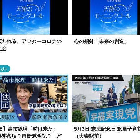
願われる、アフターコロナの
心の指針「未来の創造」
社会
ight
IVE】高市総理「時は来た」
5月3日 憲法記念日 釈量子党
事態条項？自衛隊明記？ ど
（大森駅前）