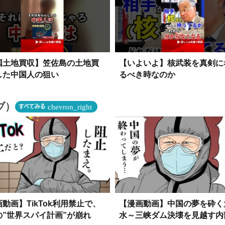
国土地買収】笠佐島の土地買
【いよいよ】核武装を真剣に
した中国人の狙い
るべき時なのか
ブ）
chevron_right
すべてみる
動画】TikTok利用禁止で、
【漫画動画】中国の夢を砕く
の”世界スパイ計画”が崩れ
水～三峡ダム決壊を見越す内