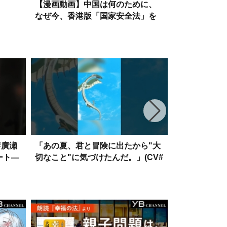
来編
【漫画動画】中国は何のために、
これが本当の
なぜ今、香港版「国家安全法」を
元自衛隊海将
導入するのか?【独裁委員会06│未
集】
来編集】
#廣瀬
「あの夏、君と冒険に出たから"大
「死んでも地
ート―
切なこと"に気づけたんだ。」(CV#
(CV#千葉繁
配信
小林裕介)｜映画『ドラゴン・ハー
ート―霊界探
ト―霊界探訪記―』デジタル好評
評配信中！#映
配信中！#映画 #アニメ