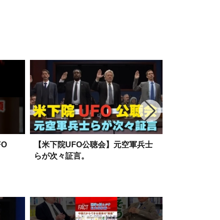
を～ #幸福実
FO
【米下院UFO公聴会】元空軍兵士
米国がついに
らが次々証言。
部告発者と消
人。（畠山元
ネル】