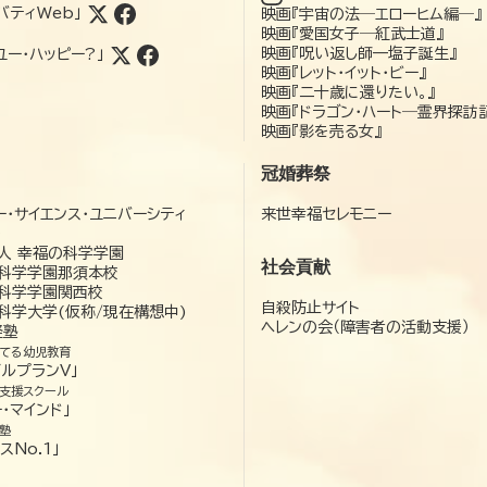
バティWeb」
映画『宇宙の法―エローヒム編―』
映画『愛国女子―紅武士道』
映画『呪い返し師—塩子誕生』
ユー・ハッピー?」
映画『レット・イット・ビー』
映画『二十歳に還りたい。』
映画『ドラゴン・ハート―霊界探訪
映画『影を売る女』
冠婚葬祭
ー・サイエンス・ユニバーシティ
来世幸福セレモニー
）
人 幸福の科学学園
社会貢献
科学学園那須本校
科学学園関西校
自殺防止サイト
科学大学(仮称/現在構想中)
ヘレンの会（障害者の活動支援）
経塾
てる幼児教育
ゼルプランV」
支援スクール
・マインド」
塾
スNo.1」