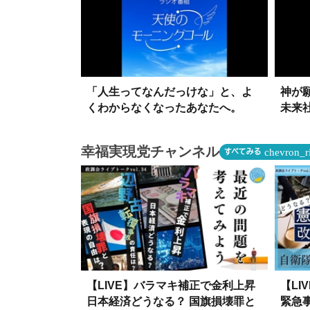
「人生ってなんだっけな」と、よ
神が
くわからなくなったあなたへ。
未来
幸福実現党チャンネル
chevron_r
すべてみる
【LIVE】バラマキ補正で金利上昇
【L
日本経済どうなる？ 国旗損壊罪と
緊急