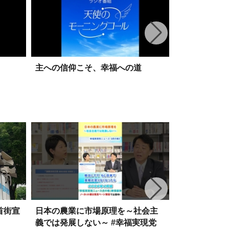
主への信仰こそ、幸福への道
人生の荒波を
イティブ発想
首街宣
日本の農業に市場原理を～社会主
独身税は少子
義では発展しない～ #幸福実現党
～効果のない