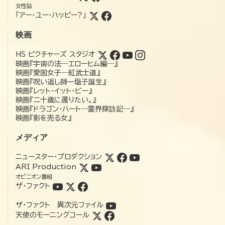
女性誌
「アー・ユー・ハッピー?」
映画
HS ピクチャーズ スタジオ
映画『宇宙の法―エローヒム編―』
映画『愛国女子―紅武士道』
映画『呪い返し師—塩子誕生』
映画『レット・イット・ビー』
映画『二十歳に還りたい。』
映画『ドラゴン・ハート―霊界探訪記―』
映画『影を売る女』
メディア
ニュースター・プロダクション
ARI Production
オピニオン番組
ザ・ファクト
ザ・ファクト 異次元ファイル
天使のモーニングコール