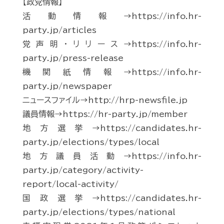
【政党情報】
活動情報→https://info.hr-
party.jp/articles
党声明・リリース→https://info.hr-
party.jp/press-release
機関紙情報→https://info.hr-
party.jp/newspaper
ニュースファイル→http://hrp-newsfile.jp
議員情報→https://hr-party.jp/member
地方選挙→https://candidates.hr-
party.jp/elections/types/local
地方議員活動→https://info.hr-
party.jp/category/activity-
report/local-activity/
国政選挙→https://candidates.hr-
party.jp/elections/types/national