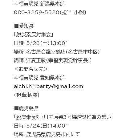
幸福実現党 新潟県本部
080-3259-5528(担当：小鮒)
■愛知県
「脱炭素反対集会」
日時：5/23(土)13:00~
場所：名古屋会議室錦店(名古屋市中区)
講師：江夏正敏（幸福実現党幹事長 ）
＜お問合せ先＞
幸福実現党 愛知県本部
aichi.hr.party@gmail.com
(担当:柄澤)
■鹿児島県
「脱炭素反対・川内原発3号機増設推進の集い」
日時：5/24(日)14:00~
場所：鹿児島県鹿児島市内にて