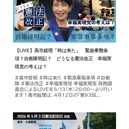
【LIVE】高市総理「時は来た」 緊急事態条
項？自衛隊明記？ どうなる憲法改正 幸福実
現党の考えは？
#高市首相 #時は来た #緊急事態条項 #自衛
隊 #憲法改正 #幸福実現党 幸福実現党 政務調
査会によるLIVEを5/13（水）20:00〜より行い
ます！高市総理は、4月12日の「第93回...