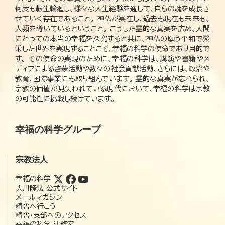
何度も転生輪廻し、様々な人生経験を通して、自らの魂を成長さ
せていく存在であること。 神仏が実在し、過去も現在も未来も、
人類を導いているということ。 こうした霊的な真実を広め、人間
にとっての本当の幸福を探究すると共に、神仏の願う平和で繁
栄した世界を実現することこそ、幸福の科学の使命であり目的で
す。 その使命の実現のために、幸福の科学は、講演や書籍やメ
ディアによる啓蒙活動や数々の社会貢献活動、さらには、政治や
教育、国際事業にも取り組んでいます。 霊的な真実が忘れられ、
宗教の価値が見失われている現代において、幸福の科学は宗教
の可能性に挑戦し続けています。
幸福の科学グループ
宗教法人
幸福の科学
大川隆法 公式サイト
メールマガジン
精舎へ行こう
精舎・支部へのアクセス
幸福の科学 法務室