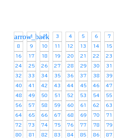
arrow_back
1
2
3
4
5
6
7
8
9
10
11
12
13
14
15
16
17
18
19
20
21
22
23
24
25
26
27
28
29
30
31
32
33
34
35
36
37
38
39
40
41
42
43
44
45
46
47
48
49
50
51
52
53
54
55
56
57
58
59
60
61
62
63
64
65
66
67
68
69
70
71
72
73
74
75
76
77
78
79
80
81
82
83
84
85
86
87