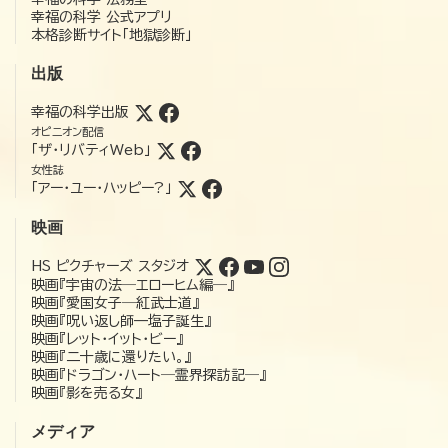
幸福の科学 公式アプリ
本格診断サイト「地獄診断」
出版
幸福の科学出版
オピニオン配信
「ザ・リバティWeb」
女性誌
「アー・ユー・ハッピー?」
映画
HS ピクチャーズ スタジオ
映画『宇宙の法―エローヒム編―』
映画『愛国女子―紅武士道』
映画『呪い返し師—塩子誕生』
映画『レット・イット・ビー』
映画『二十歳に還りたい。』
映画『ドラゴン・ハート―霊界探訪記―』
映画『影を売る女』
メディア