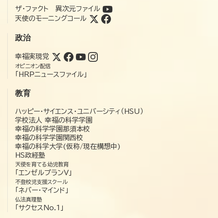
ザ・ファクト 異次元ファイル
天使のモーニングコール
政治
幸福実現党
オピニオン配信
「HRPニュースファイル」
教育
ハッピー・サイエンス・ユニバーシティ（HSU）
学校法人 幸福の科学学園
幸福の科学学園那須本校
幸福の科学学園関西校
幸福の科学大学(仮称/現在構想中)
HS政経塾
天使を育てる幼児教育
「エンゼルプランV」
不登校児支援スクール
「ネバー・マインド」
仏法真理塾
「サクセスNo.1」