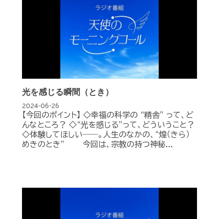
光を感じる瞬間（とき）
2024-06-26
【今回のポイント】 ◇幸福の科学の “精舎” って、ど
んなところ？ ◇“光を感じる”って、どういうこと？
◇体験してほしい――。人生のなかの、“煌（きら）
めきのとき” 今回は、宗教の持つ神秘...