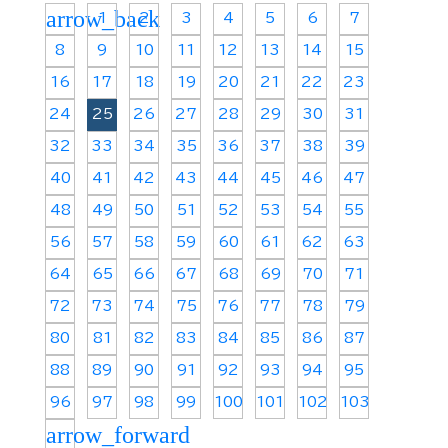
arrow_back
1
2
3
4
5
6
7
8
9
10
11
12
13
14
15
16
17
18
19
20
21
22
23
24
25
26
27
28
29
30
31
32
33
34
35
36
37
38
39
40
41
42
43
44
45
46
47
48
49
50
51
52
53
54
55
56
57
58
59
60
61
62
63
64
65
66
67
68
69
70
71
72
73
74
75
76
77
78
79
80
81
82
83
84
85
86
87
88
89
90
91
92
93
94
95
96
97
98
99
100
101
102
103
arrow_forward