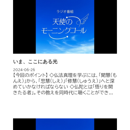
いま、ここにある光
2024-06-26
【今回のポイント】 ◇仏法真理を学ぶには、「聞慧（も
んえ）」から、「思慧（しえ）」「修慧（しゅうえ）」へと深
めていかなければならない ◇仏陀とは「悟りを開
きたる者」。その教えを同時代に聴くことができ...