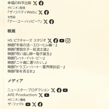
幸福の科学出版
オピニオン配信
「ザ・リバティWeb」
女性誌
「アー・ユー・ハッピー?」
映画
HS ピクチャーズ スタジオ
映画『宇宙の法―エローヒム編―』
映画『愛国女子―紅武士道』
映画『呪い返し師—塩子誕生』
映画『レット・イット・ビー』
映画『二十歳に還りたい。』
映画『ドラゴン・ハート―霊界探訪記―』
映画『影を売る女』
メディア
ニュースター・プロダクション
ARI Production
オピニオン番組
ザ・ファクト