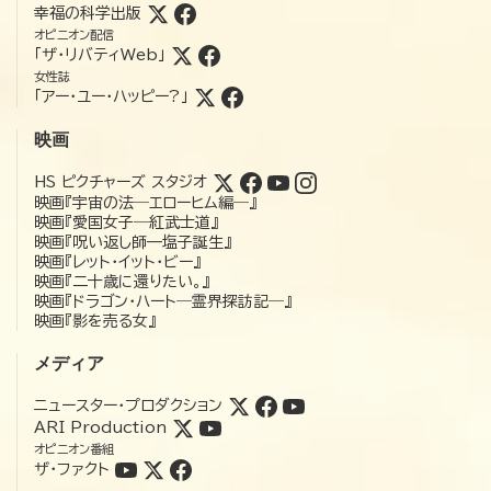
幸福の科学出版
オピニオン配信
「ザ・リバティWeb」
女性誌
「アー・ユー・ハッピー?」
映画
HS ピクチャーズ スタジオ
映画『宇宙の法―エローヒム編―』
映画『愛国女子―紅武士道』
映画『呪い返し師—塩子誕生』
映画『レット・イット・ビー』
映画『二十歳に還りたい。』
映画『ドラゴン・ハート―霊界探訪記―』
映画『影を売る女』
メディア
ニュースター・プロダクション
ARI Production
オピニオン番組
ザ・ファクト