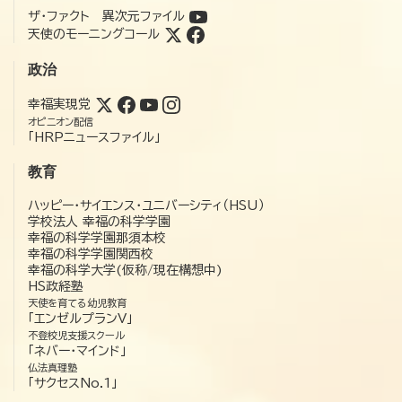
ザ・ファクト 異次元ファイル
天使のモーニングコール
政治
幸福実現党
オピニオン配信
「HRPニュースファイル」
教育
ハッピー・サイエンス・ユニバーシティ（HSU）
学校法人 幸福の科学学園
幸福の科学学園那須本校
幸福の科学学園関西校
幸福の科学大学(仮称/現在構想中)
HS政経塾
天使を育てる幼児教育
「エンゼルプランV」
不登校児支援スクール
「ネバー・マインド」
仏法真理塾
「サクセスNo.1」