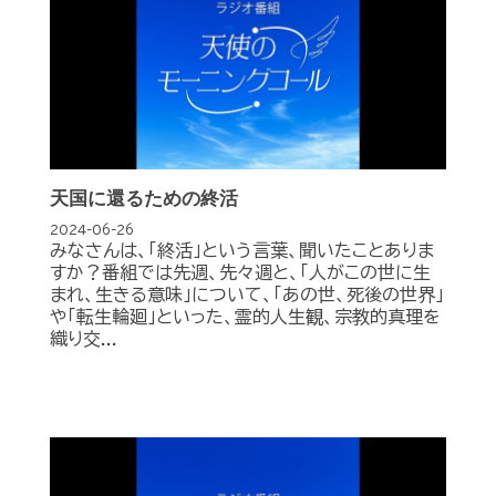
天国に還るための終活
2024-06-26
みなさんは、「終活」という言葉、聞いたことありま
すか？番組では先週、先々週と、「人がこの世に生
まれ、生きる意味」について、「あの世、死後の世界」
や「転生輪廻」といった、霊的人生観、宗教的真理を
織り交...