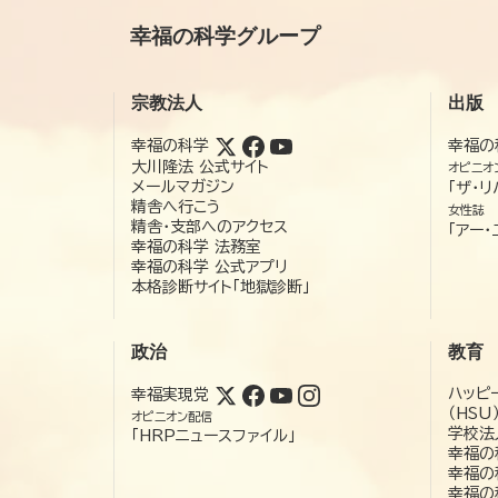
幸福の科学グループ
宗教法人
出版
幸福の科学
幸福の
大川隆法 公式サイト
オピニオ
メールマガジン
「ザ・リ
精舎へ行こう
女性誌
精舎・支部へのアクセス
「アー・
幸福の科学 法務室
幸福の科学 公式アプリ
本格診断サイト「地獄診断」
政治
教育
ハッピ
幸福実現党
（HSU
オピニオン配信
学校法
「HRPニュースファイル」
幸福の
幸福の
幸福の