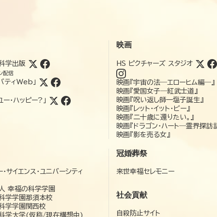
映画
科学出版
HS ピクチャーズ スタジオ
ン配信
バティWeb」
映画『宇宙の法―エローヒム編―』
映画『愛国女子―紅武士道』
映画『呪い返し師—塩子誕生』
ユー・ハッピー?」
映画『レット・イット・ビー』
映画『二十歳に還りたい。』
映画『ドラゴン・ハート―霊界探訪
映画『影を売る女』
冠婚葬祭
ー・サイエンス・ユニバーシティ
来世幸福セレモニー
）
人 幸福の科学学園
社会貢献
科学学園那須本校
科学学園関西校
自殺防止サイト
科学大学(仮称/現在構想中)