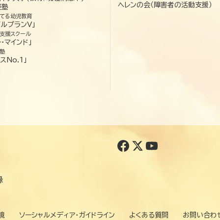
ヘレンの会（障害者の活動支援）
経塾
てる幼児教育
ゼルプランV」
支援スクール
・マインド」
塾
スNo.1」
録
境
ソーシャルメディア・ガイドライン
よくある質問
お問い合わ