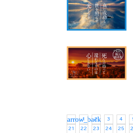
arrow_back
1
2
3
4
21
22
23
24
25