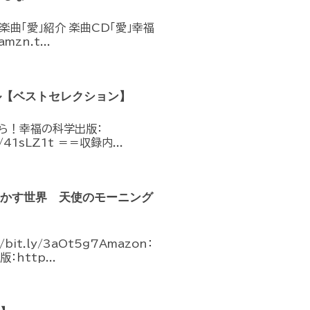
楽曲「愛」紹介 楽曲CD「愛」幸福
mzn.t...
ル【ベストセレクション】
から！幸福の科学出版：
o/41sLZ1t ＝＝収録内...
明かす世界 天使のモーニング
t.ly/3aOt5g7Amazon：
：http...