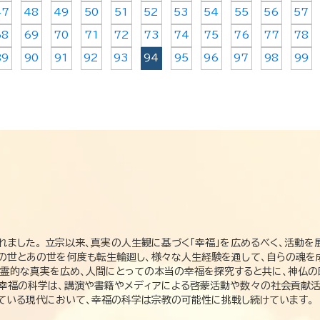
47
48
49
50
51
52
53
54
55
56
57
68
69
70
71
72
73
74
75
76
77
78
89
90
91
92
93
94
95
96
97
98
99
れました。 立宗以来、真実の人生観に基づく「幸福」を広めるべく、活動を
この世とあの世を何度も転生輪廻し、様々な人生経験を通して、自らの魂を
た霊的な真実を広め、人間にとっての本当の幸福を探究すると共に、神仏
、幸福の科学は、講演や書籍やメディアによる啓蒙活動や数々の社会貢献活
れている現代において、幸福の科学は宗教の可能性に挑戦し続けています。