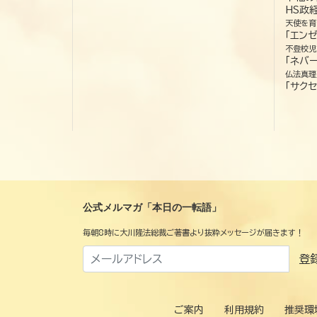
HS政
天使を育
「エン
不登校児
「ネバー
仏法真理
「サクセ
公式メルマガ「本日の一転語」
毎朝8時に大川隆法総裁ご著書より抜粋メッセージが届きます！
登
ご案内
利用規約
推奨環