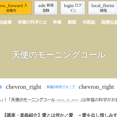
row_forward
edit
login
local_florist
入
新規
ログ
会案内
登録
イン
植福
法総裁
幸福の科学とは
特集
動画
布教誌
国際伝
天使のモーニングコール
chevron_right
chevron_right
画
幸福の科学グループ
！ 「
天使のモーニングコール
open_in_new
」は幸福の科学がお
【講座・楽曲紹介】愛とは何か／愛 ～愛を出し惜しみ