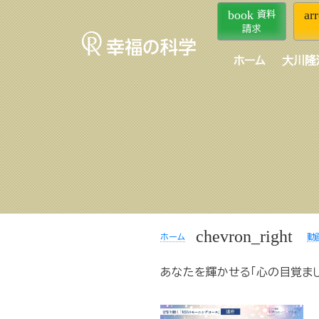
book
ar
資料
請求
ホーム
大川隆
chevron_right
ホーム
動
あなたを輝かせる「心の目覚まし」