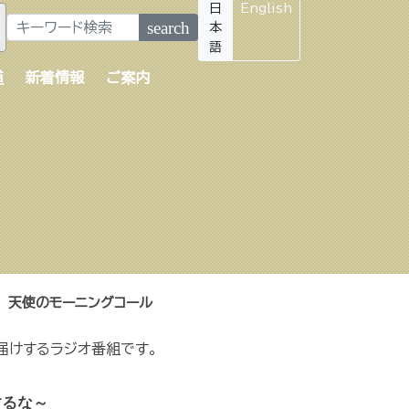
日
English
search
本
語
道
新着情報
ご案内
天使のモーニングコール
届けするラジオ番組です。
するな～