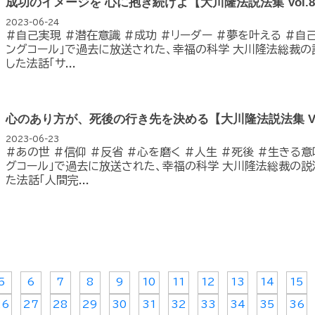
成功のイメージを 心に抱き続けよ【大川隆法説法集 Vol.
2023-06-24
#自己実現 #潜在意識 #成功 #リーダー #夢を叶える #自
ングコール」で過去に放送された、幸福の科学 大川隆法総裁の
した法話「サ...
心のあり方が、死後の行き先を決める【大川隆法説法集 Vo
2023-06-23
#あの世 #信仰 #反省 #心を磨く #人生 #死後 #生きる
グコール」で過去に放送された、幸福の科学 大川隆法総裁の説
た法話「人間完...
5
6
7
8
9
10
11
12
13
14
15
26
27
28
29
30
31
32
33
34
35
36