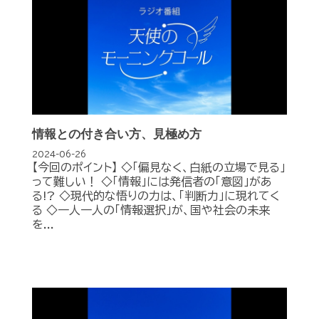
情報との付き合い方、見極め方
2024-06-26
【今回のポイント】 ◇「偏見なく、白紙の立場で見る」
って難しい！ ◇「情報」には発信者の「意図」があ
る!? ◇現代的な悟りの力は、「判断力」に現れてく
る ◇一人一人の「情報選択」が、国や社会の未来
を...