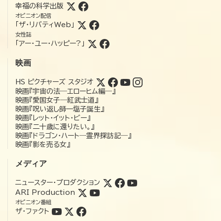
幸福の科学出版
オピニオン配信
「ザ・リバティWeb」
女性誌
「アー・ユー・ハッピー?」
映画
HS ピクチャーズ スタジオ
映画『宇宙の法―エローヒム編―』
映画『愛国女子―紅武士道』
映画『呪い返し師—塩子誕生』
映画『レット・イット・ビー』
映画『二十歳に還りたい。』
映画『ドラゴン・ハート―霊界探訪記―』
映画『影を売る女』
メディア
ニュースター・プロダクション
ARI Production
オピニオン番組
ザ・ファクト