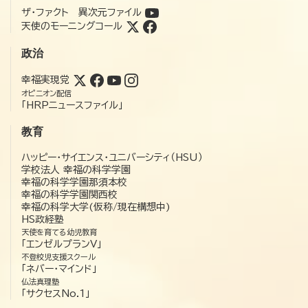
ザ・ファクト 異次元ファイル
天使のモーニングコール
政治
幸福実現党
オピニオン配信
「HRPニュースファイル」
教育
ハッピー・サイエンス・ユニバーシティ（HSU）
学校法人 幸福の科学学園
幸福の科学学園那須本校
幸福の科学学園関西校
幸福の科学大学(仮称/現在構想中)
HS政経塾
天使を育てる幼児教育
「エンゼルプランV」
不登校児支援スクール
「ネバー・マインド」
仏法真理塾
「サクセスNo.1」