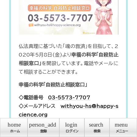
仏法真理に基づいた「魂の救済」を目指して、2
020年5月8日(金)より
幸福の科学「自殺防止
相談窓口」
を開設しています。電話やメールに
て相談することができます。
幸福の科学「自殺防止相談窓口」
◇電話番号
03-5573-7707
◇メールアドレス
withyou-hs@happy-s
cience.org
◇時間 火曜～土曜[祝日を含む]10：00～1
home
person_add
login
search
menu
ホーム
登録
ログイン
検索
メニュー
8：00