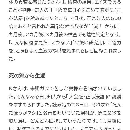
体の異変を感じたGさんは、検査の結果、エイズである
ことが判明。知人のすすめで毎日心をこめて真剣に『正
心法語』を読み続けたところ、4日後、正常な人の500
倍もあると言われた異常な検査数値が半減！ さらに1
カ月後、2カ月後、3カ月後の検査でも陰性判定となり、
「こんな回復は見たことがない」「今後の研究用にご協力
を」と医師より血液の提供を頼まれるほど回復されまし
た。
死の淵から生還
Kさんは、末期ガンで苦しむ奥様を看病されていまし
た。そんなある日、知人から『入会版・正心法語』の読誦
をすすめられました。読み始めて8日目、それまで「死ん
だほうがマシ」と弱音を吐いていた奥様が、急に食欲を
取り戻し、どんどん回復していったのです。1カ月後に
は、退院できるまでになりました。まるで生き返ったよ