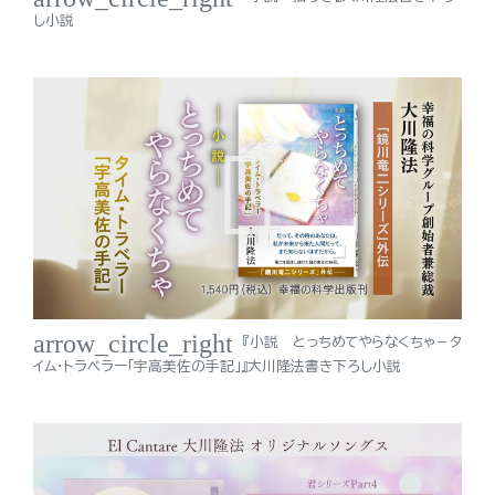
し小説
arrow_circle_right
『小説 とっちめてやらなくちゃ－タ
イム・トラベラー「宇高美佐の手記」』大川隆法書き下ろし小説