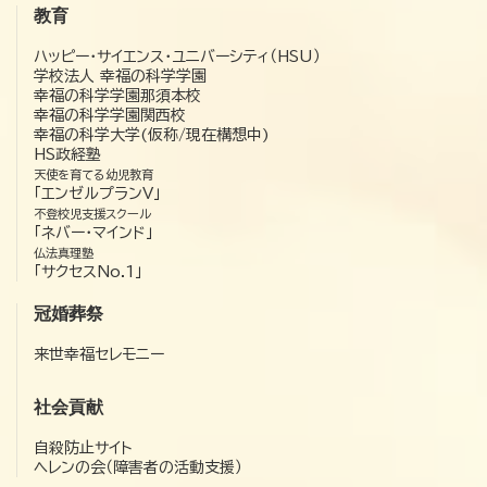
教育
ハッピー・サイエンス・ユニバーシティ（HSU）
学校法人 幸福の科学学園
幸福の科学学園那須本校
幸福の科学学園関西校
幸福の科学大学(仮称/現在構想中)
HS政経塾
天使を育てる幼児教育
「エンゼルプランV」
不登校児支援スクール
「ネバー・マインド」
仏法真理塾
「サクセスNo.1」
冠婚葬祭
来世幸福セレモニー
社会貢献
自殺防止サイト
ヘレンの会（障害者の活動支援）