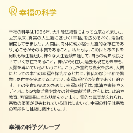
幸福の科学は1986年、大川隆法総裁によって立宗されました。
立宗以来、真実の人生観に基づく「幸福」を広めるべく、活動を
展開してきました。 人間は、肉体に魂が宿った霊的な存在であ
り、心こそがその本質であること。 私たちは、この世とあの世を
何度も転生輪廻し、様々な人生経験を通して、自らの魂を成長さ
せていく存在であること。 神仏が実在し、過去も現在も未来も、
人類を導いているということ。 こうした霊的な真実を広め、人間
にとっての本当の幸福を探究すると共に、神仏の願う平和で繁
栄した世界を実現することこそ、幸福の科学の使命であり目的で
す。 その使命の実現のために、幸福の科学は、講演や書籍やメ
ディアによる啓蒙活動や数々の社会貢献活動、さらには、政治や
教育、国際事業にも取り組んでいます。 霊的な真実が忘れられ、
宗教の価値が見失われている現代において、幸福の科学は宗教
の可能性に挑戦し続けています。
幸福の科学グループ