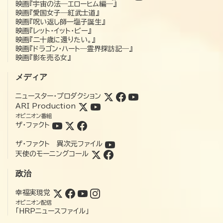
映画『宇宙の法―エローヒム編―』
映画『愛国女子―紅武士道』
映画『呪い返し師—塩子誕生』
映画『レット・イット・ビー』
映画『二十歳に還りたい。』
映画『ドラゴン・ハート―霊界探訪記―』
映画『影を売る女』
メディア
ニュースター・プロダクション
ARI Production
オピニオン番組
ザ・ファクト
ザ・ファクト 異次元ファイル
天使のモーニングコール
政治
幸福実現党
オピニオン配信
「HRPニュースファイル」