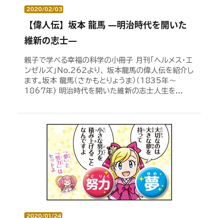
2020/02/03
【偉人伝】坂本 龍馬 ―明治時代を開いた
維新の志士―
親子で学べる幸福の科学の小冊子 月刊「ヘルメス・エ
ンゼルズ」No.262より、 坂本龍馬の偉人伝を紹介し
ます。坂本 龍馬（さかもとりょうま）（1835年～
1867年) 明治時代を開いた維新の志士人生を...
2020/01/24