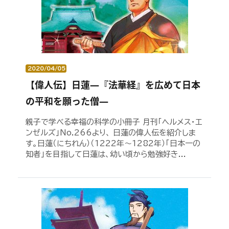
2020/04/05
【偉人伝】日蓮―『法華経』を広めて日本
の平和を願った僧―
親子で学べる幸福の科学の小冊子 月刊「ヘルメス・エ
ンゼルズ」No.266より、 日蓮の偉人伝を紹介しま
す。日蓮（にちれん）（1222年～1282年）「日本一の
知者」を目指して日蓮は、幼い頃から勉強好き...