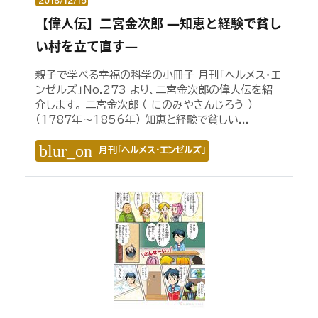
2018/12/15
【偉人伝】二宮金次郎 ―知恵と経験で貧し
い村を立て直す―
親子で学べる幸福の科学の小冊子 月刊「ヘルメス・エ
ンゼルズ」No.273 より、二宮金次郎の偉人伝を紹
介します。 二宮金次郎 （ にのみやきんじろう ）
（1787年～1856年） 知恵と経験で貧しい...
blur_on
月刊「ヘルメス・エンゼルズ」