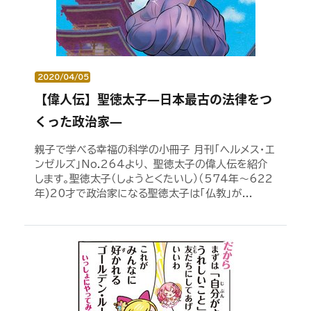
2020/04/05
【偉人伝】聖徳太子―日本最古の法律をつ
くった政治家―
親子で学べる幸福の科学の小冊子 月刊「ヘルメス・エ
ンゼルズ」No.264より、 聖徳太子の偉人伝を紹介
します。聖徳太子（しょうとくたいし）（574年～622
年)20才で政治家になる聖徳太子は「仏教」が...