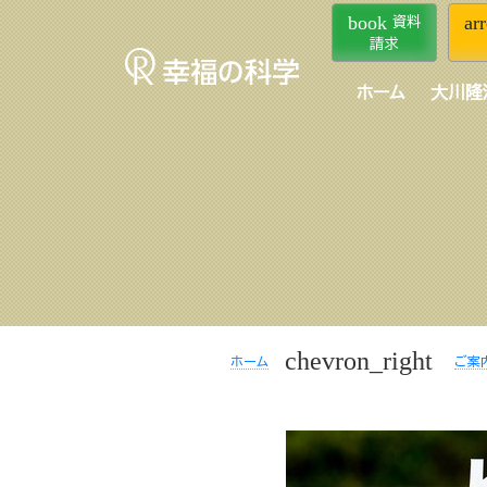
book
ar
資料
請求
ホーム
大川隆
chevron_right
ホーム
ご案