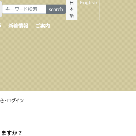
日
English
search
本
語
道
新着情報
ご案内
き・ログイン
きますか？