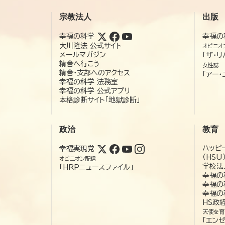
宗教法人
出版
幸福の科学
幸福の
大川隆法 公式サイト
オピニオ
メールマガジン
「ザ・リ
精舎へ行こう
女性誌
精舎・支部へのアクセス
「アー・
幸福の科学 法務室
幸福の科学 公式アプリ
本格診断サイト「地獄診断」
政治
教育
ハッピ
幸福実現党
（HSU
オピニオン配信
学校法
「HRPニュースファイル」
幸福の
幸福の
幸福の
HS政
天使を育
「エン