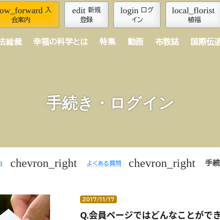
row_forward
edit
login
local_florist
入
新規
ログ
会案内
登録
イン
植福
法総裁
幸福の科学とは
特集
動画
布教誌
国際伝
手続き・ログイン
chevron_right
chevron_right
手続
内
よくある質問
2017/11/17
Q.会員ページではどんなことがで