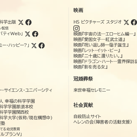
映画
科学出版
HS ピクチャーズ スタジオ
ン配信
バティWeb」
映画『宇宙の法―エローヒム編―』
映画『愛国女子―紅武士道』
映画『呪い返し師—塩子誕生』
ユー・ハッピー?」
映画『レット・イット・ビー』
映画『二十歳に還りたい。』
映画『ドラゴン・ハート―霊界探訪
映画『影を売る女』
冠婚葬祭
ー・サイエンス・ユニバーシティ
来世幸福セレモニー
）
人 幸福の科学学園
社会貢献
科学学園那須本校
科学学園関西校
自殺防止サイト
科学大学(仮称/現在構想中)
ヘレンの会（障害者の活動支援）
経塾
てる幼児教育
ゼルプランV」