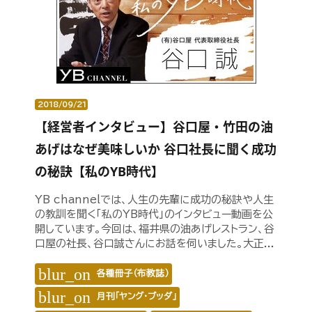
2018/09/21
【経営者インタビュー】谷口屋・竹田の油
あげはなぜ美味しいか 谷口社長に聞く成功
の秘訣【私のYB時代】
YB channelでは、人生の先輩に成功の秘訣や人生
の教訓を聞く「私のYB時代」のインタビュー動画を公
開しています。今回は、福井県の油あげレストラン、谷
口屋の社長、谷口誠さんにお話を伺いました。大正...
blur_on
各種冊子（布教誌）
blur_on
月刊「ヤング・ブッダ」