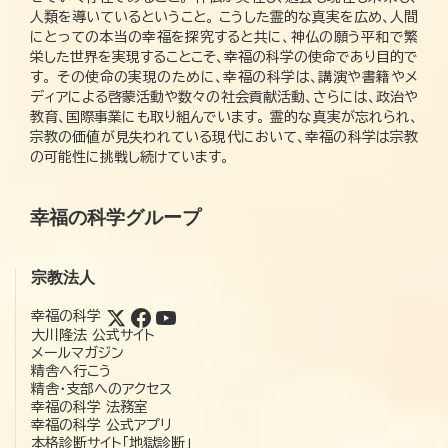
人類を導いているということ。 こうした霊的な真実を広め、人間
にとっての本当の幸福を探究すると共に、神仏の願う平和で繁
栄した世界を実現することこそ、幸福の科学の使命であり目的で
す。 その使命の実現のために、幸福の科学は、講演や書籍やメ
ディアによる啓蒙活動や数々の社会貢献活動、さらには、政治や
教育、国際事業にも取り組んでいます。 霊的な真実が忘れられ、
宗教の価値が見失われている現代において、幸福の科学は宗教
の可能性に挑戦し続けています。
幸福の科学グループ
宗教法人
幸福の科学
大川隆法 公式サイト
メールマガジン
精舎へ行こう
精舎・支部へのアクセス
幸福の科学 法務室
幸福の科学 公式アプリ
本格診断サイト「地獄診断」