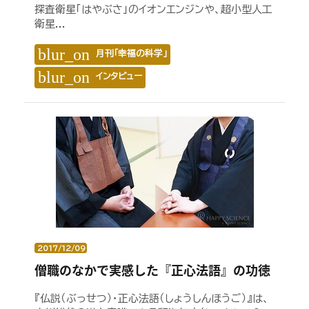
探査衛星「はやぶさ」のイオンエンジンや、超小型人工
衛星...
blur_on
月刊「幸福の科学」
blur_on
インタビュー
2017/12/09
僧職のなかで実感した『正心法語』の功徳
『仏説（ぶっせつ）・正心法語（しょうしんほうご）』は、