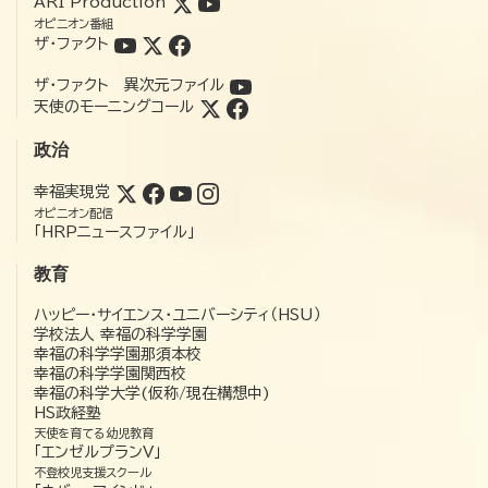
ARI Production
オピニオン番組
ザ・ファクト
ザ・ファクト 異次元ファイル
天使のモーニングコール
政治
幸福実現党
オピニオン配信
「HRPニュースファイル」
教育
ハッピー・サイエンス・ユニバーシティ（HSU）
学校法人 幸福の科学学園
幸福の科学学園那須本校
幸福の科学学園関西校
幸福の科学大学(仮称/現在構想中)
HS政経塾
天使を育てる幼児教育
「エンゼルプランV」
不登校児支援スクール