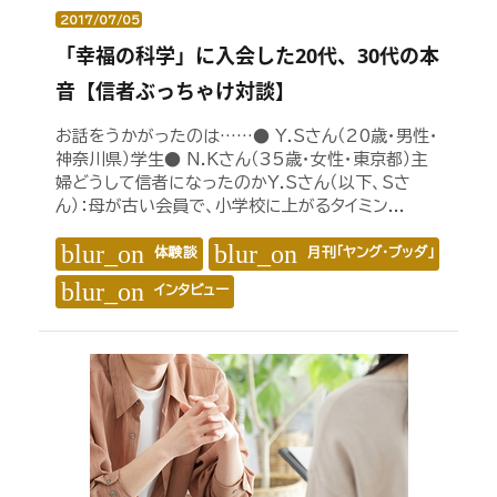
2017/07/05
「幸福の科学」に入会した20代、30代の本
音【信者ぶっちゃけ対談】
お話をうかがったのは……● Y.Sさん（20歳・男性・
神奈川県）学生● N.Kさん（35歳・女性・東京都）主
婦どうして信者になったのかY.Sさん（以下、Sさ
ん）：母が古い会員で、小学校に上がるタイミン...
blur_on
blur_on
体験談
月刊「ヤング・ブッダ」
blur_on
インタビュー