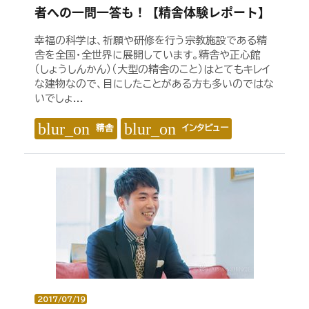
者への一問一答も！【精舎体験レポート】
幸福の科学は、祈願や研修を行う宗教施設である精
舎を全国・全世界に展開しています。精舎や正心館
（しょうしんかん）（大型の精舎のこと）はとてもキレイ
な建物なので、目にしたことがある方も多いのではな
いでしょ...
blur_on
blur_on
精舎
インタビュー
2017/07/19