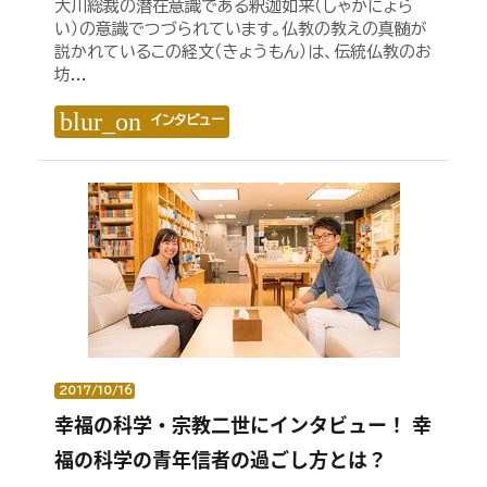
大川総裁の潜在意識である釈迦如来（しゃかにょら
い）の意識でつづられています。仏教の教えの真髄が
説かれているこの経文（きょうもん）は、伝統仏教のお
坊...
blur_on
インタビュー
2017/10/16
幸福の科学・宗教二世にインタビュー！ 幸
福の科学の青年信者の過ごし方とは？