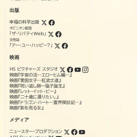
出版
幸福の科学出版
オピニオン配信
「ザ・リバティWeb」
女性誌
「アー・ユー・ハッピー?」
映画
HS ピクチャーズ スタジオ
映画『宇宙の法―エローヒム編―』
映画『愛国女子―紅武士道』
映画『呪い返し師—塩子誕生』
映画『レット・イット・ビー』
映画『二十歳に還りたい。』
映画『ドラゴン・ハート―霊界探訪記―』
映画『影を売る女』
メディア
ニュースター・プロダクション