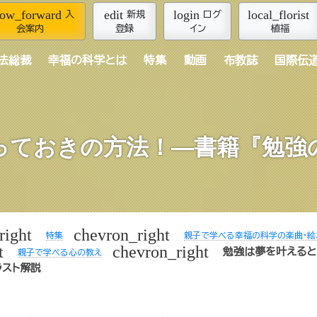
row_forward
edit
login
local_florist
入
新規
ログ
会案内
登録
イン
植福
法総裁
幸福の科学とは
特集
動画
布教誌
国際伝
っておきの方法！―書籍『勉強
right
chevron_right
特集
親子で学べる幸福の科学の楽曲・絵
t
chevron_right
勉強は夢を叶えると
親子で学べる心の教え
ラスト解説