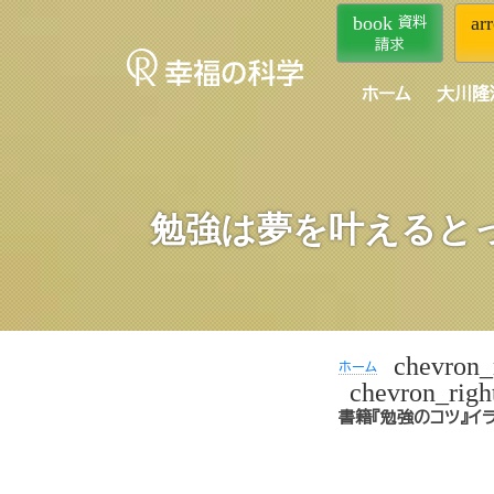
book
ar
資料
請求
ホーム
大川隆
勉強は夢を叶えると
chevron_
ホーム
chevron_righ
書籍『勉強のコツ』イ