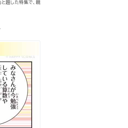
」と題した特集で、親
。