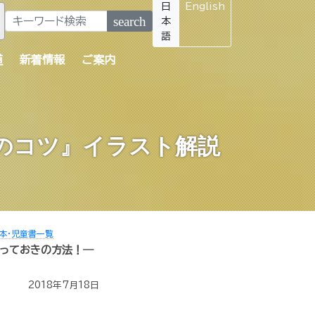
日
English
search
本
語
道
新着情報
ご案内
のコツ』イラスト解説
本・児童書一覧
っておきの方法！―
2018年7月18日