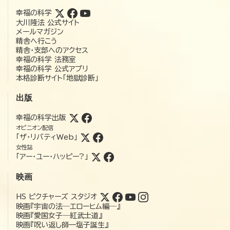
幸福の科学
大川隆法 公式サイト
メールマガジン
精舎へ行こう
精舎・支部へのアクセス
幸福の科学 法務室
幸福の科学 公式アプリ
本格診断サイト「地獄診断」
出版
幸福の科学出版
オピニオン配信
「ザ・リバティWeb」
女性誌
「アー・ユー・ハッピー?」
映画
HS ピクチャーズ スタジオ
映画『宇宙の法―エローヒム編―』
映画『愛国女子―紅武士道』
映画『呪い返し師—塩子誕生』