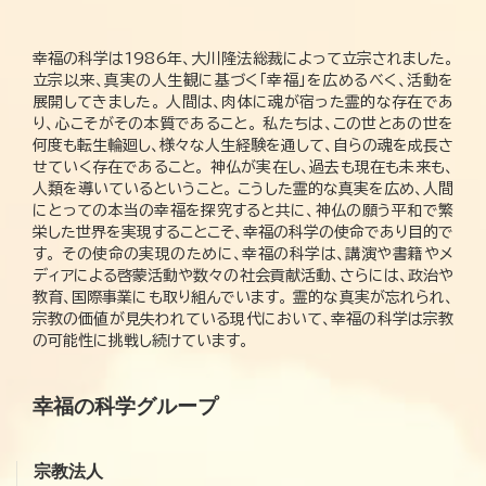
幸福の科学は1986年、大川隆法総裁によって立宗されました。
立宗以来、真実の人生観に基づく「幸福」を広めるべく、活動を
展開してきました。 人間は、肉体に魂が宿った霊的な存在であ
り、心こそがその本質であること。 私たちは、この世とあの世を
何度も転生輪廻し、様々な人生経験を通して、自らの魂を成長さ
せていく存在であること。 神仏が実在し、過去も現在も未来も、
人類を導いているということ。 こうした霊的な真実を広め、人間
にとっての本当の幸福を探究すると共に、神仏の願う平和で繁
栄した世界を実現することこそ、幸福の科学の使命であり目的で
す。 その使命の実現のために、幸福の科学は、講演や書籍やメ
ディアによる啓蒙活動や数々の社会貢献活動、さらには、政治や
教育、国際事業にも取り組んでいます。 霊的な真実が忘れられ、
宗教の価値が見失われている現代において、幸福の科学は宗教
の可能性に挑戦し続けています。
幸福の科学グループ
宗教法人