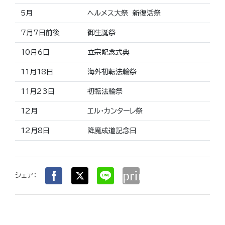
5月
ヘルメス大祭 新復活祭
7月7日前後
御生誕祭
10月6日
立宗記念式典
11月18日
海外初転法輪祭
11月23日
初転法輪祭
12月
エル・カンターレ祭
12月8日
降魔成道記念日
print
シェア：