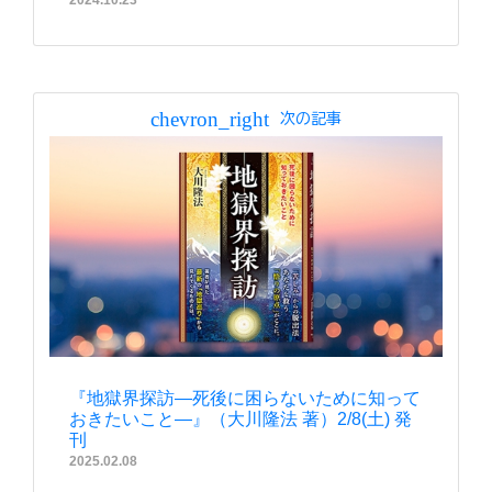
2024.10.23
chevron_right
次の記事
『地獄界探訪―死後に困らないために知って
おきたいこと―』（大川隆法 著）2/8(土) 発
刊
2025.02.08