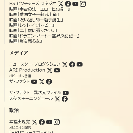
HS ピクチャーズ スタジオ
映画『宇宙の法―エローヒム編―』
映画『愛国女子―紅武士道』
映画『呪い返し師—塩子誕生』
映画『レット・イット・ビー』
映画『二十歳に還りたい。』
映画『ドラゴン・ハート―霊界探訪記―』
映画『影を売る女』
メディア
ニュースター・プロダクション
ARI Production
オピニオン番組
ザ・ファクト
ザ・ファクト 異次元ファイル
天使のモーニングコール
政治
幸福実現党
オピニオン配信
「HRPニュースファイル」