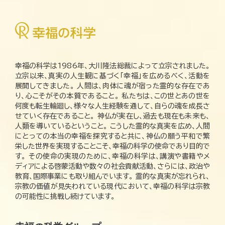
幸福の科学は1986年、大川隆法総裁によって立宗されました。
立宗以来、真実の人生観に基づく「幸福」を広めるべく、活動を
展開してきました。 人間は、肉体に魂が宿った霊的な存在であ
り、心こそがその本質であること。 私たちは、この世とあの世を
何度も転生輪廻し、様々な人生経験を通して、自らの魂を成長さ
せていく存在であること。 神仏が実在し、過去も現在も未来も、
人類を導いているということ。 こうした霊的な真実を広め、人間
にとっての本当の幸福を探究すると共に、神仏の願う平和で繁
栄した世界を実現することこそ、幸福の科学の使命であり目的で
す。 その使命の実現のために、幸福の科学は、講演や書籍やメ
ディアによる啓蒙活動や数々の社会貢献活動、さらには、政治や
教育、国際事業にも取り組んでいます。 霊的な真実が忘れられ、
宗教の価値が見失われている現代において、幸福の科学は宗教
の可能性に挑戦し続けています。