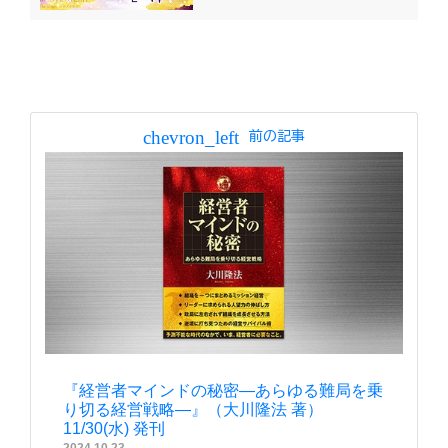
chevron_left
前の記事
『経営者マインドの秘密―あらゆる難局を乗
り切る経営戦略―』（大川隆法 著）
11/30(水) 発刊