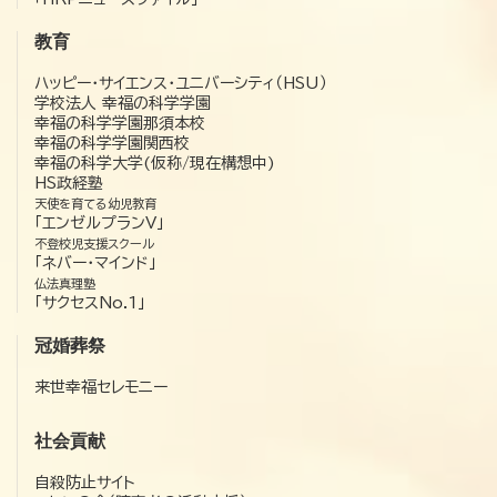
教育
ハッピー・サイエンス・ユニバーシティ（HSU）
学校法人 幸福の科学学園
幸福の科学学園那須本校
幸福の科学学園関西校
幸福の科学大学(仮称/現在構想中)
HS政経塾
天使を育てる幼児教育
「エンゼルプランV」
不登校児支援スクール
「ネバー・マインド」
仏法真理塾
「サクセスNo.1」
冠婚葬祭
来世幸福セレモニー
社会貢献
自殺防止サイト