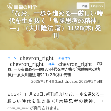
日本語
English
『なお、一歩を進める―厳しい時
代を生き抜く「常勝思考の精神」
―』（大川隆法 著）11/28(木) 発
刊
chevron_right
ホーム
新着情報
chevron_right
chevron_right
『な
経典
お、一歩を進める―厳しい時代を生き抜く「常勝思考の精
神」―』（大川隆法 著）11/28(木) 発刊
2025年3月4日
（Last Update:
2025年3月5日
）
2024年11月28日、新刊経典
『なお、一歩を進める―
厳しい時代を生き抜く「常勝思考の精神」―』
open_in_new
が発刊されます。