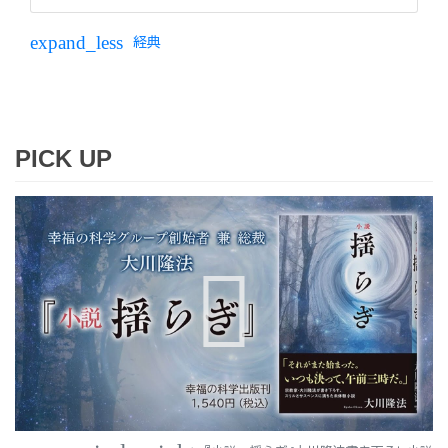
expand_less
経典
PICK UP