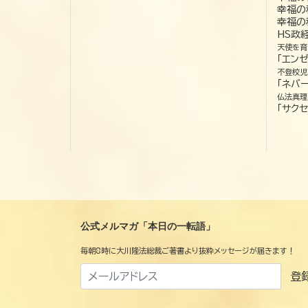
幸福の
幸福の
HS政
天使を育
「エン
不登校児
「ネバー
仏法真理
「サクセ
公式メルマガ「本日の一転語」
毎朝8時に大川隆法総裁ご著書より抜粋メッセージが届きます！
登