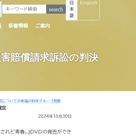
日
English
search
本
語
道
新着情報
ご案内
損害賠償請求訴訟の判決
氏についての幸福の科学グループ見解
確定
2024年10月30日
されど青春。』DVDの発売ができ