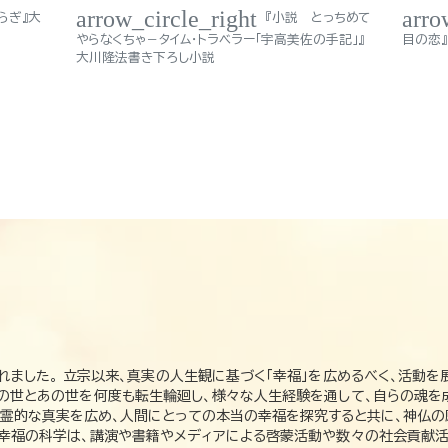
arrow_circle_right
arro
らぎ』大
『小説 とっちめて
やらなくちゃ－タイム・トラベラー「宇高美佐の手記」』
目の恋』
大川隆法書き下ろし小説
れました。 立宗以来、真実の人生観に基づく「幸福」を広めるべく、活動を
この世とあの世を何度も転生輪廻し、様々な人生経験を通して、自らの魂を
た霊的な真実を広め、人間にとっての本当の幸福を探究すると共に、神仏
、幸福の科学は、講演や書籍やメディアによる啓蒙活動や数々の社会貢献活