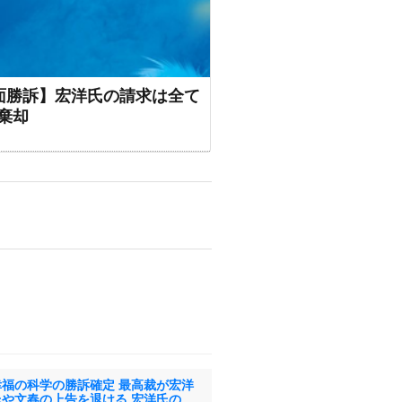
面勝訴】宏洋氏の請求は全て
棄却
幸福の科学の勝訴確定 最高裁が宏洋
氏や文春の上告を退ける 宏洋氏の