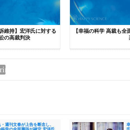
訴維持】宏洋氏に対する
【幸福の科学 高裁も全
訟の高裁判決
rint
氏・週刊文春が上告を断念し、
の科学の全面勝訴が確定 宏洋氏