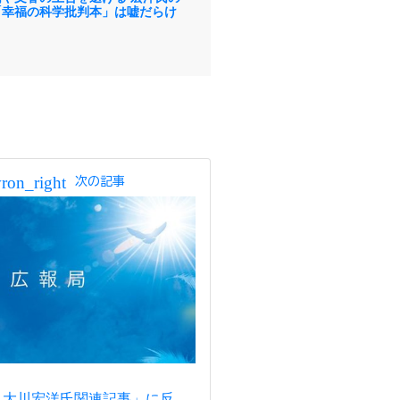
「幸福の科学批判本」は嘘だらけ
ron_right
次の記事
 大川宏洋氏関連記事」に反