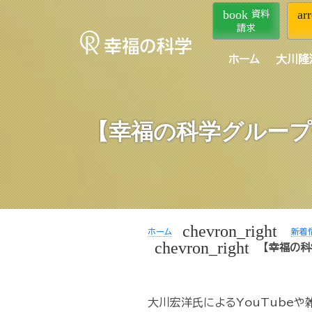
book
ar
資料
請求
ホーム
大川隆
【幸福の科学グループ
chevron_right
ホーム
新着
chevron_right
【幸福の
大川宏洋氏によるYouTube