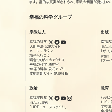
ます。 霊的な真実が忘れられ、宗教の価値が見失わ
幸福の科学グループ
宗教法人
出版
幸福の科学
幸福の
大川隆法 公式サイト
オピニオ
メールマガジン
「ザ・リ
精舎へ行こう
女性誌
精舎・支部へのアクセス
「アー・
幸福の科学 法務室
幸福の科学 公式アプリ
本格診断サイト「地獄診断」
政治
教育
ハッピ
幸福実現党
（HSU
オピニオン配信
学校法
「HRPニュースファイル」
幸福の