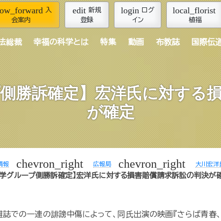
row_forward
edit
login
local_florist
入
新規
ログ
会案内
登録
イン
植福
法総裁
幸福の科学とは
特集
動画
布教誌
国際伝
側勝訴確定】宏洋氏に対する
が確定
chevron_right
chevron_right
情報
広報局
大川宏洋
科学グループ側勝訴確定】宏洋氏に対する損害賠償請求訴訟の判決が
や雑誌での一連の誹謗中傷によって、同氏出演の映画『さらば青春、