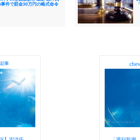
の事件で罰金30万円の略式命令
chev
記事
勝訴】宏洋氏
「週刊新潮