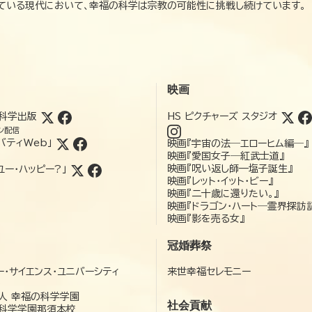
れている現代において、幸福の科学は宗教の可能性に挑戦し続けています。
映画
科学出版
HS ピクチャーズ スタジオ
ン配信
バティWeb」
映画『宇宙の法―エローヒム編―』
映画『愛国女子―紅武士道』
映画『呪い返し師—塩子誕生』
ユー・ハッピー?」
映画『レット・イット・ビー』
映画『二十歳に還りたい。』
映画『ドラゴン・ハート―霊界探訪
映画『影を売る女』
冠婚葬祭
ー・サイエンス・ユニバーシティ
来世幸福セレモニー
）
人 幸福の科学学園
社会貢献
科学学園那須本校