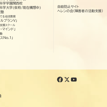
科学学園関西校
自殺防止サイト
科学大学(仮称/現在構想中)
ヘレンの会（障害者の活動支援）
経塾
てる幼児教育
ゼルプランV」
支援スクール
・マインド」
塾
スNo.1」
録