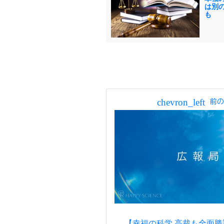
は別
も
chevron_left
前の
【幸福の科学 高裁も全面