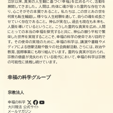
立宗以来、真実の人生観に基づく「幸福」を広めるべく、活動を
展開してきました。 人間は、肉体に魂が宿った霊的な存在であ
り、心こそがその本質であること。 私たちは、この世とあの世を
何度も転生輪廻し、様々な人生経験を通して、自らの魂を成長さ
せていく存在であること。 神仏が実在し、過去も現在も未来も、
人類を導いているということ。 こうした霊的な真実を広め、人間
にとっての本当の幸福を探究すると共に、神仏の願う平和で繁
栄した世界を実現することこそ、幸福の科学の使命であり目的で
す。 その使命の実現のために、幸福の科学は、講演や書籍やメ
ディアによる啓蒙活動や数々の社会貢献活動、さらには、政治や
教育、国際事業にも取り組んでいます。 霊的な真実が忘れられ、
宗教の価値が見失われている現代において、幸福の科学は宗教
の可能性に挑戦し続けています。
幸福の科学グループ
宗教法人
幸福の科学
大川隆法 公式サイト
メールマガジン