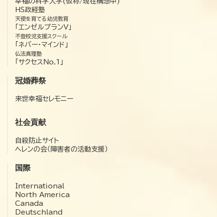
幸福の科学大学(仮称/現在構想中)
HS政経塾
天使を育てる幼児教育
「エンゼルプランV」
不登校児支援スクール
「ネバー・マインド」
仏法真理塾
「サクセスNo.1」
冠婚葬祭
来世幸福セレモニー
社会貢献
自殺防止サイト
ヘレンの会（障害者の活動支援）
国際
International
North America
Canada
Deutschland