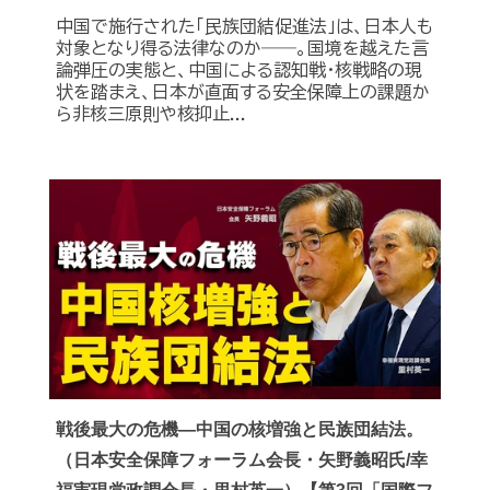
中国で施行された「民族団結促進法」は、日本人も
対象となり得る法律なのか――。国境を越えた言
論弾圧の実態と、中国による認知戦・核戦略の現
状を踏まえ、日本が直面する安全保障上の課題か
ら非核三原則や核抑止...
戦後最大の危機―中国の核増強と民族団結法。
（日本安全保障フォーラム会長・矢野義昭氏/幸