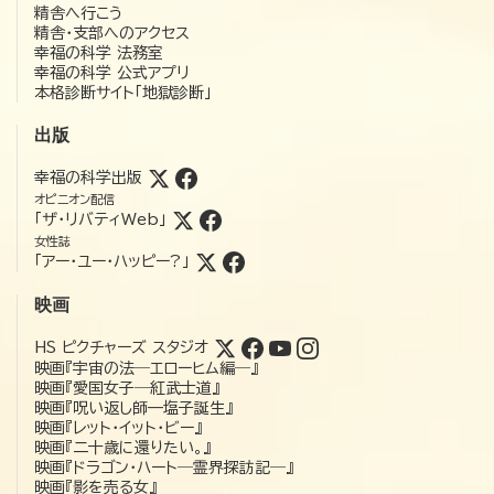
精舎へ行こう
精舎・支部へのアクセス
幸福の科学 法務室
幸福の科学 公式アプリ
本格診断サイト「地獄診断」
出版
幸福の科学出版
オピニオン配信
「ザ・リバティWeb」
女性誌
「アー・ユー・ハッピー?」
映画
HS ピクチャーズ スタジオ
映画『宇宙の法―エローヒム編―』
映画『愛国女子―紅武士道』
映画『呪い返し師—塩子誕生』
映画『レット・イット・ビー』
映画『二十歳に還りたい。』
映画『ドラゴン・ハート―霊界探訪記―』
映画『影を売る女』