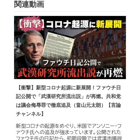
関連動画
【衝撃】新型コロナ起源に新展開！ファウチ日
記公開で「武漢研究所流出説」が再燃。共和党
は議会侮辱罪で徹底追及（畠山元太朗）【言論
チャンネル】
新型コロナの起源をめぐり、米国でアンソニー・フ
ァウチ氏への追及が強まっています。公開された
ファウチ氏の日記から、初期段階では武漢市場説