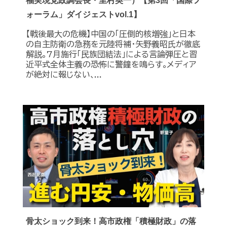
福実現党政調会長・里村英一）【第3回「国際フ
ォーラム」ダイジェストvol.1】
【戦後最大の危機】中国の｢圧倒的核増強｣と日本
の自主防衛の急務を元陸将補・矢野義昭氏が徹底
解説｡7月施行｢民族団結法｣による言論弾圧と習
近平式全体主義の恐怖に警鐘を鳴らす｡メディア
が絶対に報じない､...
骨太ショック到来！高市政権「積極財政」の落