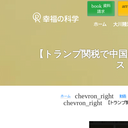
book
ar
資料
請求
ホーム
大川隆
【トランプ関税で中国
ス
chevron_right
ホーム
動画
chevron_right
【トランプ