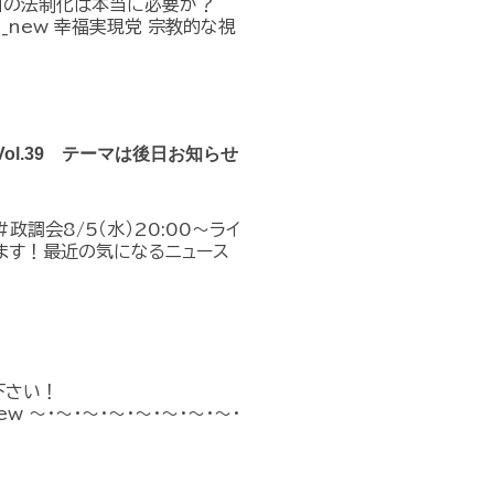
」の法制化は本当に必要か？
n_in_new 幸福実現党 宗教的な視
Vol.39 テーマは後日お知らせ
政調会8/5（水）20:00～ライ
ます！最近の気になるニュース
下さい！
n_new ～・～・～・～・～・～・～・～・