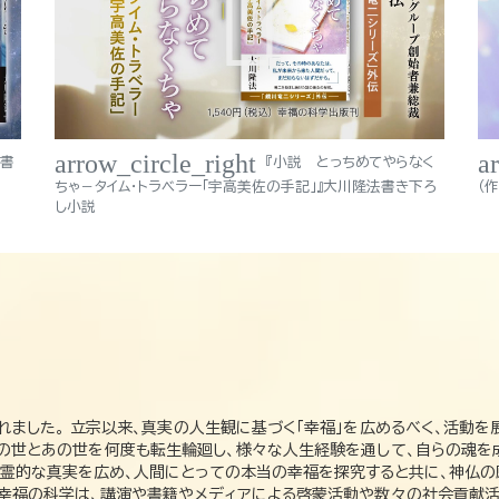
arrow_circle_right
a
法書
『小説 とっちめてやらなく
ちゃ－タイム・トラベラー「宇高美佐の手記」』大川隆法書き下ろ
（
し小説
れました。 立宗以来、真実の人生観に基づく「幸福」を広めるべく、活動を
この世とあの世を何度も転生輪廻し、様々な人生経験を通して、自らの魂を
た霊的な真実を広め、人間にとっての本当の幸福を探究すると共に、神仏
、幸福の科学は、講演や書籍やメディアによる啓蒙活動や数々の社会貢献活