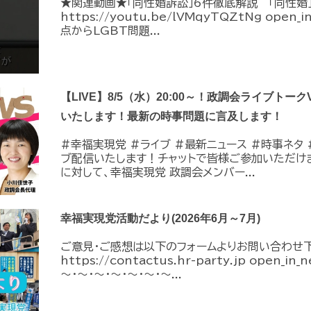
★関連動画★「同性婚訴訟」6件徹底解説 「同性婚
https://youtu.be/lVMqyTQZtNg ope
点からLGBT問題...
【LIVE】8/5（水）20:00～！政調会ライブトーク
いたします！最新の時事問題に言及します！
#幸福実現党 #ライブ #最新ニュース #時事ネタ #
ブ配信いたします！チャットで皆様ご参加いただけ
に対して、幸福実現党 政調会メンバー...
幸福実現党活動だより(2026年6月～7月)
ご意見・ご感想は以下のフォームよりお問い合わせ
https://contactus.hr-party.jp open_i
～・～・～・～・～・～・～...