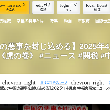
row_forward
edit
login
local_florist
入
新規
ログ
会案内
登録
イン
植福
法総裁
幸福の科学とは
特集
動画
布教誌
国際伝
の悪事を封じ込める】2025年4
《虎の巻》 #ニュース #関税 #
chevron_right
chevron_right
幸福の科学グループ
関税で中国の悪事を封じ込める】2025年4月度 幸福実現党ニュース《