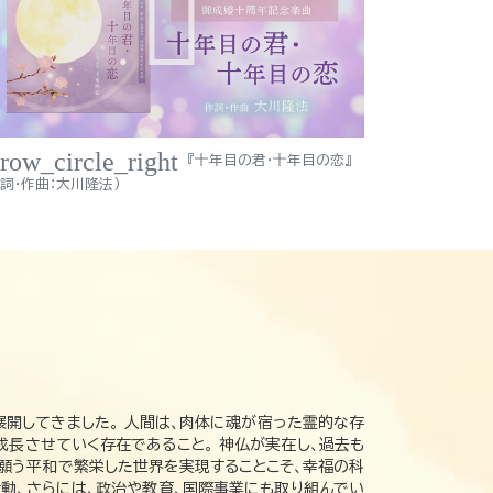
rrow_circle_right
『十年目の君・十年目の恋』
作詞・作曲：大川隆法）
展開してきました。 人間は、肉体に魂が宿った霊的な存
成長させていく存在であること。 神仏が実在し、過去も
の願う平和で繁栄した世界を実現することこそ、幸福の科
動、さらには、政治や教育、国際事業にも取り組んでい