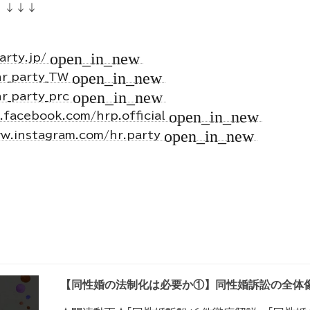
 ↓↓↓
open_in_new
arty.jp/
open_in_new
hr_party_TW
open_in_new
hr_party_prc
open_in_new
.facebook.com/hrp.official
open_in_new
ww.instagram.com/hr.party
【同性婚の法制化は必要か①】同性婚訴訟の全体