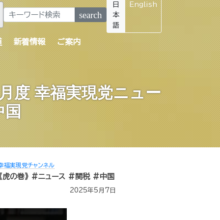
日
English
search
本
語
道
新着情報
ご案内
月度 幸福実現党ニュー
中国
幸福実現党チャンネル
虎の巻》 #ニュース #関税 #中国
2025年5月7日