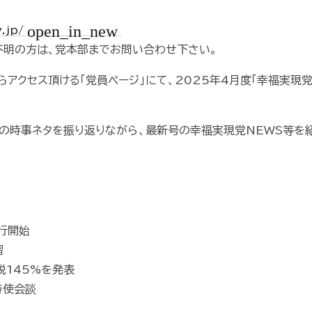
open_in_new
y.jp/
ご不明の方は、党本部までお問い合わせ下さい。
アクセス頂ける「党員ページ」にて、2025年4月度「幸福実現党
毎の時事ネタを振り返りながら、最新号の幸福実現党NEWS等を
執行開始
習
関税145%を発表
特使会談