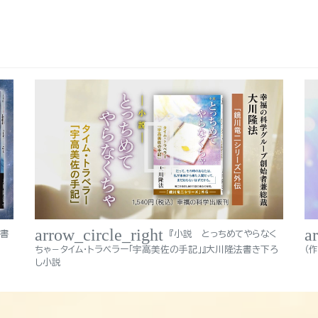
arrow_circle_right
a
法書
『小説 とっちめてやらなく
ちゃ－タイム・トラベラー「宇高美佐の手記」』大川隆法書き下ろ
（
し小説