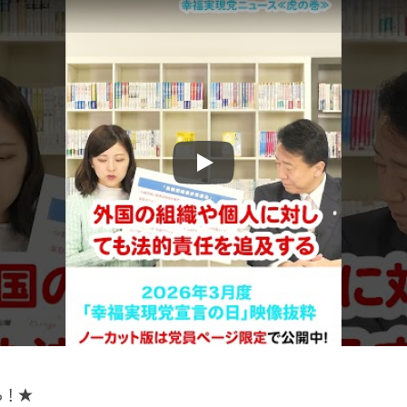
Play
ら！★