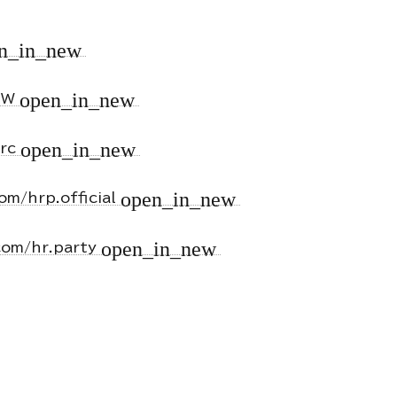
n_in_new
open_in_new
_TW
open_in_new
prc
open_in_new
om/hrp.official
open_in_new
com/hr.party