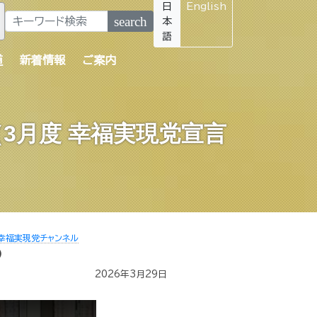
日
English
search
本
語
道
新着情報
ご案内
3月度 幸福実現党宣言
幸福実現党チャンネル
）
2026年3月29日