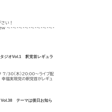
下さい！
n_new ～・～・～・～・～・～・～・～・
クスタジオVol.1 釈党首レギュラ
7/30（木）20:00～ライブ配
！幸福実現党の釈党首がレギュ
クVol.38 テーマは後日お知ら