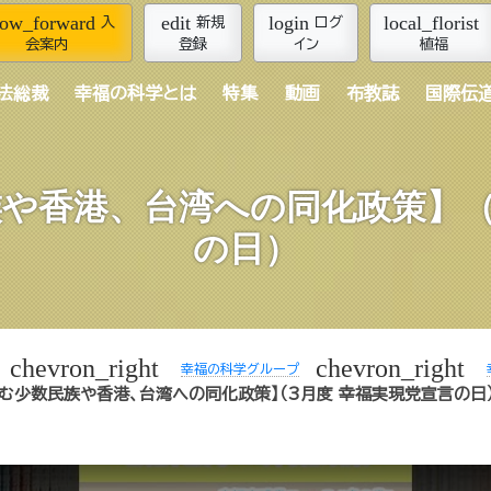
row_forward
edit
login
local_florist
入
新規
ログ
会案内
登録
イン
植福
法総裁
幸福の科学とは
特集
動画
布教誌
国際伝
や香港、台湾への同化政策】（
の日）
chevron_right
chevron_right
幸福の科学グループ
む少数民族や香港、台湾への同化政策】（3月度 幸福実現党宣言の日