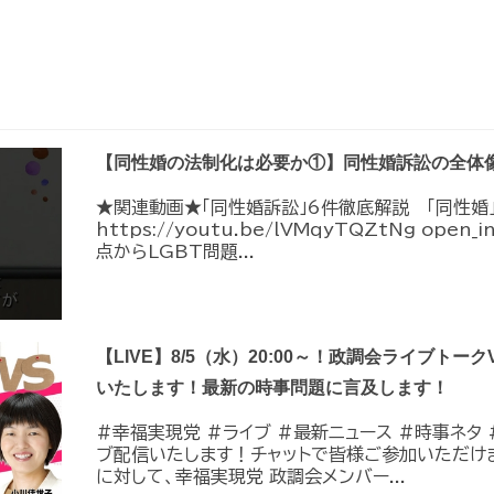
【同性婚の法制化は必要か①】同性婚訴訟の全体
★関連動画★「同性婚訴訟」6件徹底解説 「同性婚
https://youtu.be/lVMqyTQZtNg ope
点からLGBT問題...
【LIVE】8/5（水）20:00～！政調会ライブトーク
いたします！最新の時事問題に言及します！
#幸福実現党 #ライブ #最新ニュース #時事ネタ #
ブ配信いたします！チャットで皆様ご参加いただけ
に対して、幸福実現党 政調会メンバー...