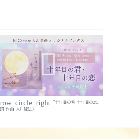
rrow_circle_right
『十年目の君・十年目の恋』
作詞・作曲：大川隆法）