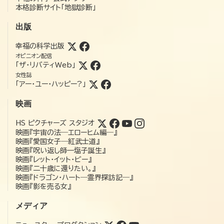
本格診断サイト「地獄診断」
出版
幸福の科学出版
オピニオン配信
「ザ・リバティWeb」
女性誌
「アー・ユー・ハッピー?」
映画
HS ピクチャーズ スタジオ
映画『宇宙の法―エローヒム編―』
映画『愛国女子―紅武士道』
映画『呪い返し師—塩子誕生』
映画『レット・イット・ビー』
映画『二十歳に還りたい。』
映画『ドラゴン・ハート―霊界探訪記―』
映画『影を売る女』
メディア