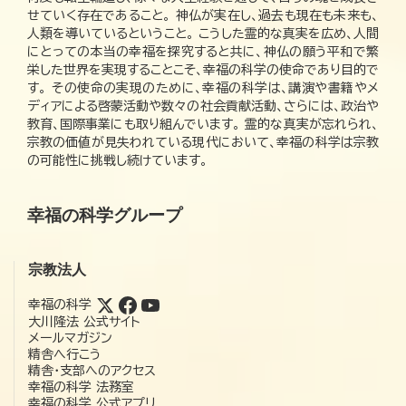
せていく存在であること。 神仏が実在し、過去も現在も未来も、
人類を導いているということ。 こうした霊的な真実を広め、人間
にとっての本当の幸福を探究すると共に、神仏の願う平和で繁
栄した世界を実現することこそ、幸福の科学の使命であり目的で
す。 その使命の実現のために、幸福の科学は、講演や書籍やメ
ディアによる啓蒙活動や数々の社会貢献活動、さらには、政治や
教育、国際事業にも取り組んでいます。 霊的な真実が忘れられ、
宗教の価値が見失われている現代において、幸福の科学は宗教
の可能性に挑戦し続けています。
幸福の科学グループ
宗教法人
幸福の科学
大川隆法 公式サイト
メールマガジン
精舎へ行こう
精舎・支部へのアクセス
幸福の科学 法務室
幸福の科学 公式アプリ