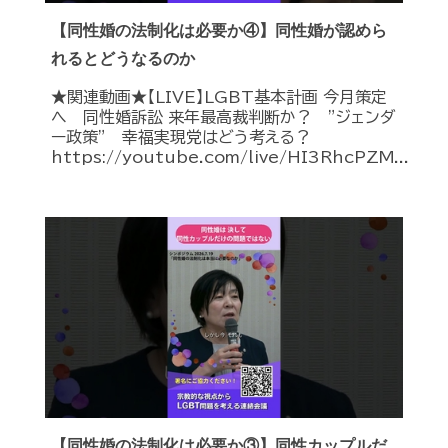
【同性婚の法制化は必要か④】同性婚が認めら
れるとどうなるのか
★関連動画★【LIVE】LGBT基本計画 今月策定
へ 同性婚訴訟 来年最高裁判断か？ ”ジェンダ
ー政策” 幸福実現党はどう考える？
https://youtube.com/live/HI3RhcPZM...
【同性婚の法制化は必要か③】同性カップルだ