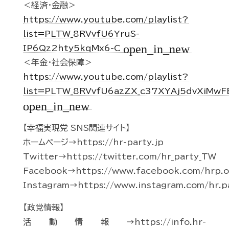
＜経済・金融＞
https://www.youtube.com/playlist?
list=PLTW_8RVvfU6YruS-
open_in_new
IP6Qz2hty5kqMx6-C
＜年金・社会保障＞
https://www.youtube.com/playlist?
list=PLTW_8RVvfU6azZX_c37XYAj5dvXiMwF
open_in_new
【幸福実現党 SNS関連サイト】
ホームページ→https://hr-party.jp
Twitter→https://twitter.com/hr_party_TW
Facebook→https://www.facebook.com/hrp.of
Instagram→https://www.instagram.com/hr.p
【政党情報】
活動情報→https://info.hr-