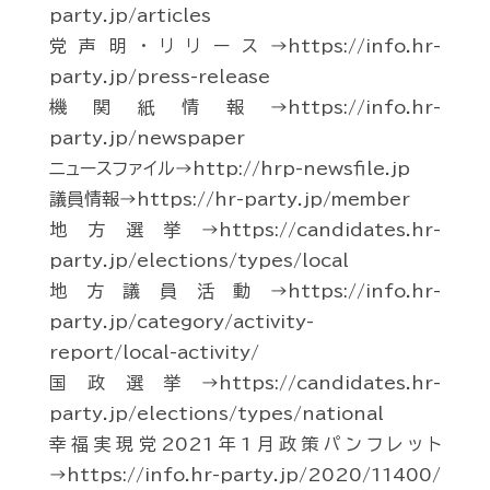
party.jp/articles
党声明・リリース→https://info.hr-
party.jp/press-release
機関紙情報→https://info.hr-
party.jp/newspaper
ニュースファイル→http://hrp-newsfile.jp
議員情報→https://hr-party.jp/member
地方選挙→https://candidates.hr-
party.jp/elections/types/local
地方議員活動→https://info.hr-
party.jp/category/activity-
report/local-activity/
国政選挙→https://candidates.hr-
party.jp/elections/types/national
幸福実現党2021年1月政策パンフレット
→https://info.hr-party.jp/2020/11400/