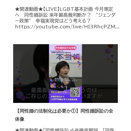
★関連動画★【LIVE】LGBT基本計画 今月策定
へ 同性婚訴訟 来年最高裁判断か？ ”ジェンダ
ー政策” 幸福実現党はどう考える？
https://youtube.com/live/HI3RhcPZM...
【同性婚の法制化は必要か①】同性婚訴訟の全
体像
★関連動画★「同性婚訴訟」6件徹底解説 「同性