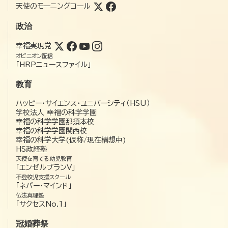
天使のモーニングコール
政治
幸福実現党
オピニオン配信
「HRPニュースファイル」
教育
ハッピー・サイエンス・ユニバーシティ（HSU）
学校法人 幸福の科学学園
幸福の科学学園那須本校
幸福の科学学園関西校
幸福の科学大学(仮称/現在構想中)
HS政経塾
天使を育てる幼児教育
「エンゼルプランV」
不登校児支援スクール
「ネバー・マインド」
仏法真理塾
「サクセスNo.1」
冠婚葬祭