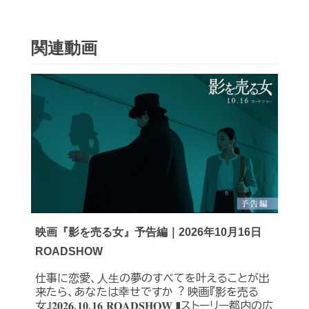
関連動画
映画『影を売る女』予告編｜2026年10月16日
ROADSHOW
仕事に恋愛、⼈⽣の夢のすべてを叶えることが出
来たら、あなたは幸せですか︖ 映画『影を売る
女』𝟐𝟎𝟐𝟔.𝟏𝟎.𝟏𝟔 𝐑𝐎𝐀𝐃𝐒𝐇𝐎𝐖 ❚ストーリー都内の広