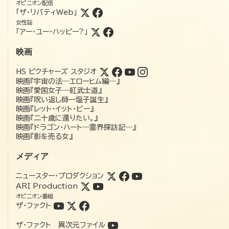
オピニオン配信
「ザ・リバティWeb」
女性誌
「アー・ユー・ハッピー?」
映画
HS ピクチャーズ スタジオ
映画『宇宙の法―エローヒム編―』
映画『愛国女子―紅武士道』
映画『呪い返し師—塩子誕生』
映画『レット・イット・ビー』
映画『二十歳に還りたい。』
映画『ドラゴン・ハート―霊界探訪記―』
映画『影を売る女』
メディア
ニュースター・プロダクション
ARI Production
オピニオン番組
ザ・ファクト
ザ・ファクト 異次元ファイル