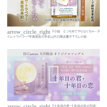
arrow_circle_right
『小説 とっちめてやらなくちゃ－タ
イム・トラベラー「宇高美佐の手記」』大川隆法書き下ろし小説
arrow_circle_right
『十年目の君・十年目の恋』（作詞・