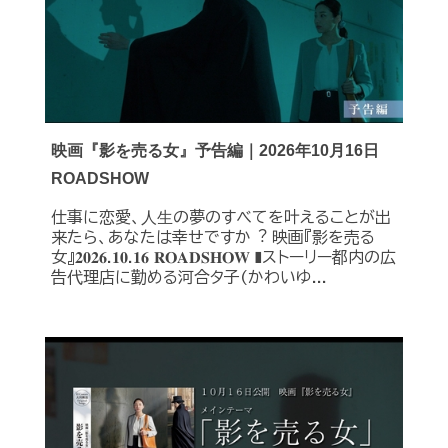
映画『影を売る女』予告編｜2026年10月16日
ROADSHOW
仕事に恋愛、⼈⽣の夢のすべてを叶えることが出
来たら、あなたは幸せですか︖ 映画『影を売る
女』𝟐𝟎𝟐𝟔.𝟏𝟎.𝟏𝟔 𝐑𝐎𝐀𝐃𝐒𝐇𝐎𝐖 ❚ストーリー都内の広
告代理店に勤める河合タ子(かわいゆ...