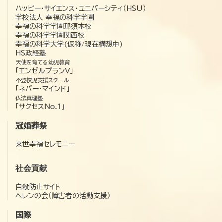
ハッピー・サイエンス・ユニバーシティ（HSU）
学校法人 幸福の科学学園
幸福の科学学園那須本校
幸福の科学学園関西校
幸福の科学大学(仮称/現在構想中)
HS政経塾
天使を育てる幼児教育
「エンゼルプランV」
不登校児支援スクール
「ネバー・マインド」
仏法真理塾
「サクセスNo.1」
冠婚葬祭
来世幸福セレモニー
社会貢献
自殺防止サイト
ヘレンの会（障害者の活動支援）
国際