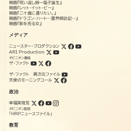
映画『呪い返し師—塩子誕生』
映画『レット・イット・ビー』
映画『二十歳に還りたい。』
映画『ドラゴン・ハート―霊界探訪記―』
映画『影を売る女』
メディア
ニュースター・プロダクション
ARI Production
オピニオン番組
ザ・ファクト
ザ・ファクト 異次元ファイル
天使のモーニングコール
政治
幸福実現党
オピニオン配信
「HRPニュースファイル」
教育