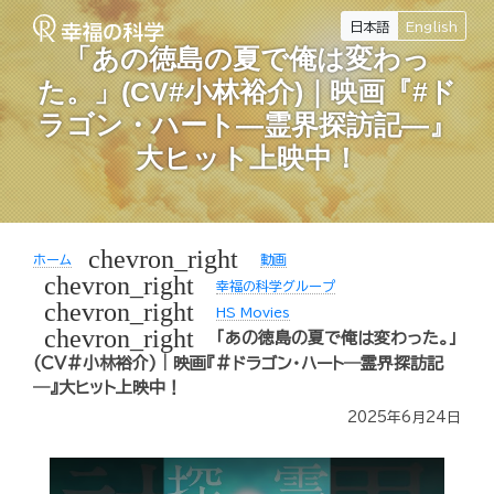
日本語
English
「あの徳島の夏で俺は変わっ
た。」(CV#小林裕介)｜映画『#ド
ラゴン・ハート―霊界探訪記―』
大ヒット上映中！
chevron_right
ホーム
動画
chevron_right
幸福の科学グループ
chevron_right
HS Movies
chevron_right
「あの徳島の夏で俺は変わった。」
(CV#小林裕介)｜映画『#ドラゴン・ハート―霊界探訪記
―』大ヒット上映中！
2025年6月24日