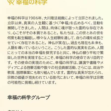
幸福の科学は1986年、大川隆法総裁によって立宗されました。
立宗以来、真実の人生観に基づく「幸福」を広めるべく、活動を
展開してきました。 人間は、肉体に魂が宿った霊的な存在であ
り、心こそがその本質であること。 私たちは、この世とあの世を
何度も転生輪廻し、様々な人生経験を通して、自らの魂を成長さ
せていく存在であること。 神仏が実在し、過去も現在も未来も、
人類を導いているということ。 こうした霊的な真実を広め、人間
にとっての本当の幸福を探究すると共に、神仏の願う平和で繁
栄した世界を実現することこそ、幸福の科学の使命であり目的で
す。 その使命の実現のために、幸福の科学は、講演や書籍やメ
ディアによる啓蒙活動や数々の社会貢献活動、さらには、政治や
教育、国際事業にも取り組んでいます。 霊的な真実が忘れられ、
宗教の価値が見失われている現代において、幸福の科学は宗教
の可能性に挑戦し続けています。
幸福の科学グループ