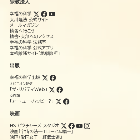
宗教法人
幸福の科学
大川隆法 公式サイト
メールマガジン
精舎へ行こう
精舎・支部へのアクセス
幸福の科学 法務室
幸福の科学 公式アプリ
本格診断サイト「地獄診断」
出版
幸福の科学出版
オピニオン配信
「ザ・リバティWeb」
女性誌
「アー・ユー・ハッピー?」
映画
HS ピクチャーズ スタジオ
映画『宇宙の法―エローヒム編―』
映画『愛国女子―紅武士道』