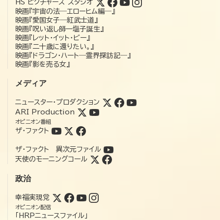
HS ピクチャーズ スタジオ
映画『宇宙の法―エローヒム編―』
映画『愛国女子―紅武士道』
映画『呪い返し師—塩子誕生』
映画『レット・イット・ビー』
映画『二十歳に還りたい。』
映画『ドラゴン・ハート―霊界探訪記―』
映画『影を売る女』
メディア
ニュースター・プロダクション
ARI Production
オピニオン番組
ザ・ファクト
ザ・ファクト 異次元ファイル
天使のモーニングコール
政治
幸福実現党
オピニオン配信
「HRPニュースファイル」