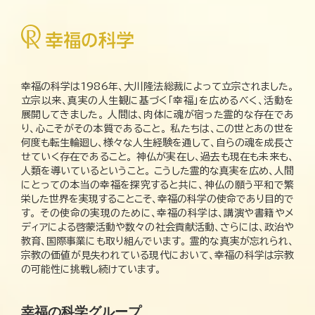
幸福の科学は1986年、大川隆法総裁によって立宗されました。
立宗以来、真実の人生観に基づく「幸福」を広めるべく、活動を
展開してきました。 人間は、肉体に魂が宿った霊的な存在であ
り、心こそがその本質であること。 私たちは、この世とあの世を
何度も転生輪廻し、様々な人生経験を通して、自らの魂を成長さ
せていく存在であること。 神仏が実在し、過去も現在も未来も、
人類を導いているということ。 こうした霊的な真実を広め、人間
にとっての本当の幸福を探究すると共に、神仏の願う平和で繁
栄した世界を実現することこそ、幸福の科学の使命であり目的で
す。 その使命の実現のために、幸福の科学は、講演や書籍やメ
ディアによる啓蒙活動や数々の社会貢献活動、さらには、政治や
教育、国際事業にも取り組んでいます。 霊的な真実が忘れられ、
宗教の価値が見失われている現代において、幸福の科学は宗教
の可能性に挑戦し続けています。
幸福の科学グループ