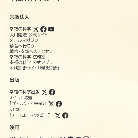
宗教法人
幸福の科学
大川隆法 公式サイト
メールマガジン
精舎へ行こう
精舎・支部へのアクセス
幸福の科学 法務室
幸福の科学 公式アプリ
本格診断サイト「地獄診断」
出版
幸福の科学出版
オピニオン配信
「ザ・リバティWeb」
女性誌
「アー・ユー・ハッピー?」
映画