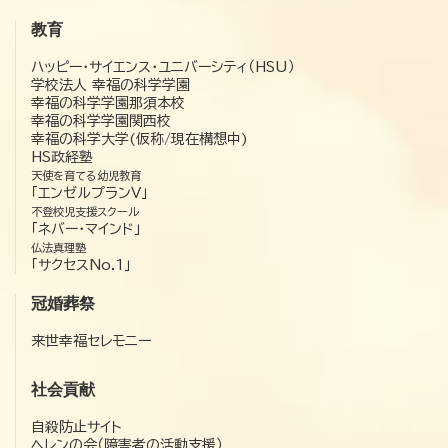
教育
ハッピー・サイエンス・ユニバーシティ（HSU）
学校法人 幸福の科学学園
幸福の科学学園那須本校
幸福の科学学園関西校
幸福の科学大学(仮称/現在構想中)
HS政経塾
天使を育てる幼児教育
「エンゼルプランV」
不登校児支援スクール
「ネバー・マインド」
仏法真理塾
「サクセスNo.1」
冠婚葬祭
来世幸福セレモニー
社会貢献
自殺防止サイト
ヘレンの会（障害者の活動支援）