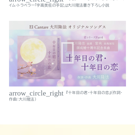
イム・トラベラー「宇高美佐の手記」』大川隆法書き下ろし小説
arrow_circle_right
『十年目の君・十年目の恋』（作詞・
作曲：大川隆法）