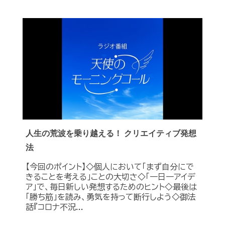
人生の荒波を乗り越える！ クリエイティブ発想
法
【今回のポイント】◇個人において「まず自分にで
きることを考える」ことの大切さ◇「一日一アイデ
ア」で、毎日新しい発想するためのヒント◇最後は
「勝ち筋」を読み、勇気を持って断行しよう◇御法
話『コロナ不況...