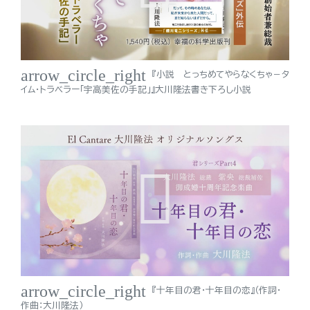
arrow_circle_right
『小説 とっちめてやらなくちゃ－タ
イム・トラベラー「宇高美佐の手記」』大川隆法書き下ろし小説
arrow_circle_right
『十年目の君・十年目の恋』（作詞・
作曲：大川隆法）