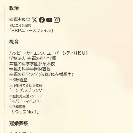
政治
幸福実現党
オピニオン配信
「HRPニュースファイル」
教育
ハッピー・サイエンス・ユニバーシティ（HSU）
学校法人 幸福の科学学園
幸福の科学学園那須本校
幸福の科学学園関西校
幸福の科学大学(仮称/現在構想中)
HS政経塾
天使を育てる幼児教育
「エンゼルプランV」
不登校児支援スクール
「ネバー・マインド」
仏法真理塾
「サクセスNo.1」
冠婚葬祭