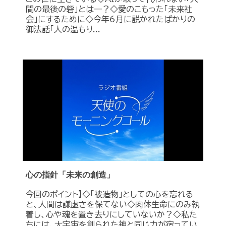
間の最後の砦」とは―？◇愛のこもった「未来社
会」にするために◇今年6月に説かれたばかりの
御法話「人の温もり...
心の指針「未来の創造」
今回のポイント】◇「被造物」としての心を忘れる
と、人間は謙虚さを保てない◇肉体生命にのみ執
着し、心や魂を置き去りにしていないか？◇私た
ちには、大宇宙を創られた神と同じ力が宿ってい