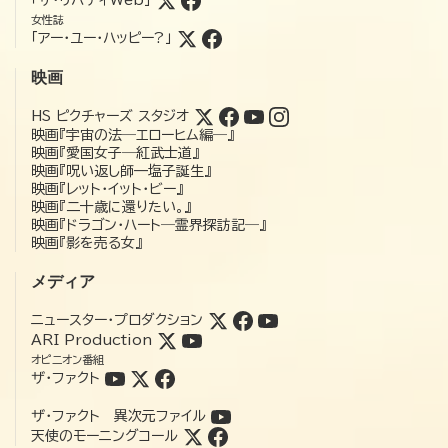
女性誌
「アー・ユー・ハッピー?」
映画
HS ピクチャーズ スタジオ
映画『宇宙の法―エローヒム編―』
映画『愛国女子―紅武士道』
映画『呪い返し師—塩子誕生』
映画『レット・イット・ビー』
映画『二十歳に還りたい。』
映画『ドラゴン・ハート―霊界探訪記―』
映画『影を売る女』
メディア
ニュースター・プロダクション
ARI Production
オピニオン番組
ザ・ファクト
ザ・ファクト 異次元ファイル
天使のモーニングコール