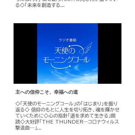
る◇「未来を創造する...
主への信仰こそ、幸福への道
◇「天使のモーニングコール」の「はじまり」を振り
返る◇ 信仰のもとに人生を切り拓き、魂を輝かせ
ていくために◇心の指針「道を求めて生きる」朗
読◇大好評「THE THUNDER―コロナウィルス
撃退曲―」...