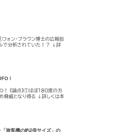
①フォン・ブラウン博士の広報担
ルで分析されていた！？ ↓詳
FO！
O！ 《論点》①ほぼ１８０度の方
め脅威となり得る ↓詳しくは本
た「旅客機の約2倍サイズ」の