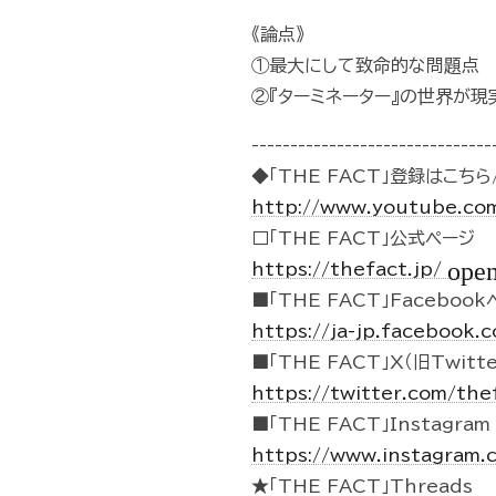
《論点》
①最大にして致命的な問題点
②『ターミネーター』の世界が現
-------------------------------
◆「THE FACT」登録はこちら/
http://www.youtube.co
□「THE FACT」公式ページ
ope
https://thefact.jp/
■「THE FACT」Faceboo
https://ja-jp.facebook
■「THE FACT」X（旧Twitte
https://twitter.com/the
■「THE FACT」Instagram
https://www.instagram.
★「THE FACT」Threads