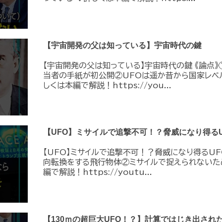
【宇宙開発の父は知っている】宇宙時代の鍵
【宇宙開発の父は知っている】宇宙時代の鍵 《論点》
当者の手紙が初公開②UFOは遥か昔から国家レベ
しくは本編で解説！https://you...
【UFO】ミサイルで追撃不可！？脅威になり得るU
【UFO】ミサイルで追撃不可！？脅威になり得るUF
向転換をする飛行物体②ミサイルで捉えられないた
編で解説！https://youtu...
【130ｍの超巨大UFO！？】計算ではじき出され