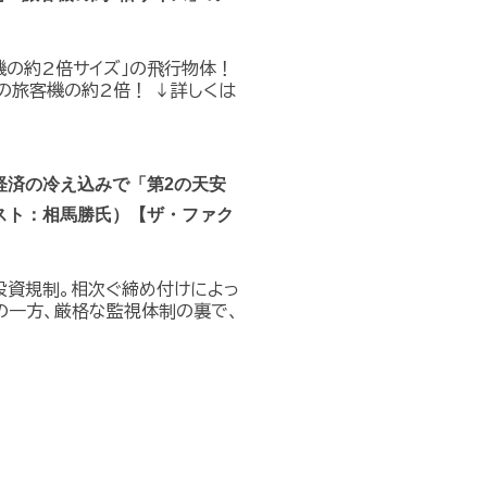
機の約2倍サイズ」の飛行物体！
の旅客機の約2倍！ ↓詳しくは
経済の冷え込みで「第2の天安
スト：相馬勝氏）【ザ・ファク
投資規制。相次ぐ締め付けによっ
の一方、厳格な監視体制の裏で、