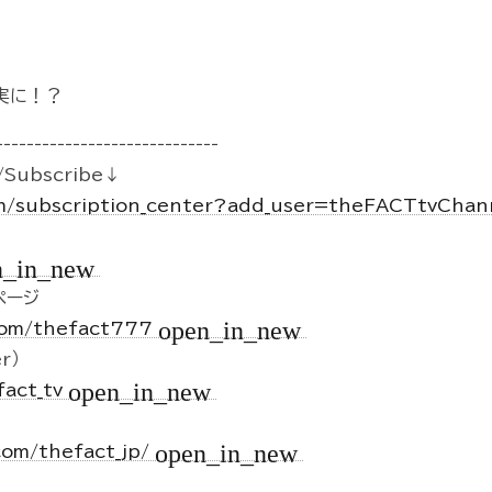
実に！？
-----------------------------
Subscribe↓
m/subscription_center?add_user=theFACTtvCha
n_in_new
kページ
open_in_new
.com/thefact777
r）
open_in_new
fact_tv
open_in_new
com/thefact_jp/