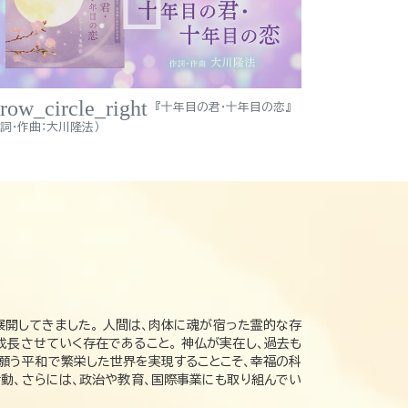
rrow_circle_right
『十年目の君・十年目の恋』
作詞・作曲：大川隆法）
展開してきました。 人間は、肉体に魂が宿った霊的な存
成長させていく存在であること。 神仏が実在し、過去も
の願う平和で繁栄した世界を実現することこそ、幸福の科
動、さらには、政治や教育、国際事業にも取り組んでい