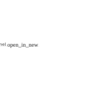
open_in_new
nnel