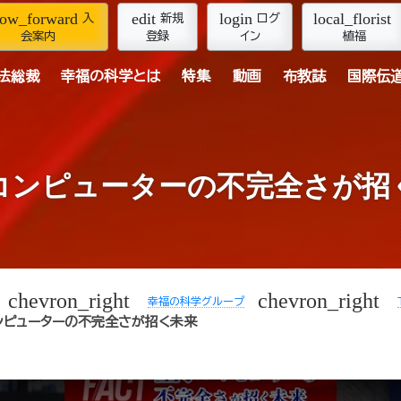
row_forward
edit
login
local_florist
入
新規
ログ
会案内
登録
イン
植福
法総裁
幸福の科学とは
特集
動画
布教誌
国際伝
コンピューターの不完全さが招
chevron_right
chevron_right
幸福の科学グループ
ンピューターの不完全さが招く未来