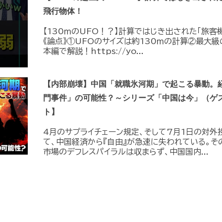
飛行物体！
【130ｍのUFO！？】計算ではじき出された「旅客
《論点》①UFOのサイズは約130ｍの計算②最大級
本編で解説！https://yo...
【内部崩壊】中国「就職氷河期」で起こる暴動。
門事件」の可能性？～シリーズ「中国は今」（ゲ
ト】
4月のサプライチェーン規定、そして7月1日の対外
て、中国経済から『自由』が急速に失われている。そ
市場のデフレスパイラルは収まらず、中国国内...