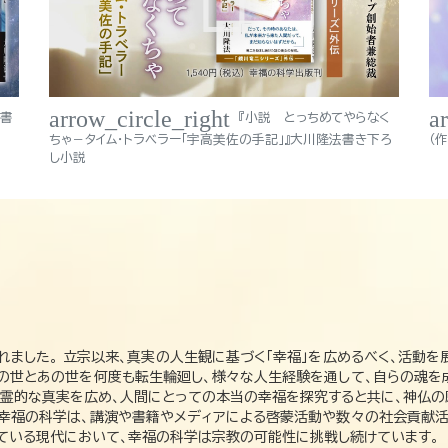
arrow_circle_right
a
法書
『小説 とっちめてやらなく
ちゃ－タイム・トラベラー「宇高美佐の手記」』大川隆法書き下ろ
（
し小説
れました。 立宗以来、真実の人生観に基づく「幸福」を広めるべく、活動を
この世とあの世を何度も転生輪廻し、様々な人生経験を通して、自らの魂を
た霊的な真実を広め、人間にとっての本当の幸福を探究すると共に、神仏
、幸福の科学は、講演や書籍やメディアによる啓蒙活動や数々の社会貢献活
れている現代において、幸福の科学は宗教の可能性に挑戦し続けています。