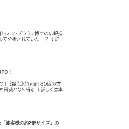
①フォン・ブラウン博士の広報担
ルで分析されていた！？ ↓詳
FO！
O！ 《論点》①ほぼ１８０度の方
め脅威となり得る ↓詳しくは本
た「旅客機の約2倍サイズ」の