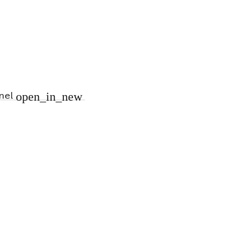
open_in_new
nnel