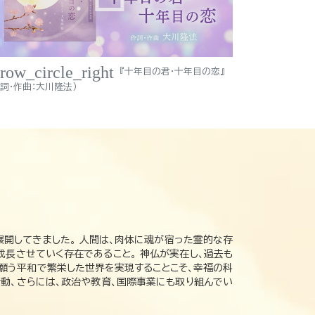
rrow_circle_right
『十年目の君・十年目の恋』
作詞・作曲：大川隆法）
展開してきました。 人間は、肉体に魂が宿った霊的な存
成長させていく存在であること。 神仏が実在し、過去も
の願う平和で繁栄した世界を実現することこそ、幸福の科
動、さらには、政治や教育、国際事業にも取り組んでい