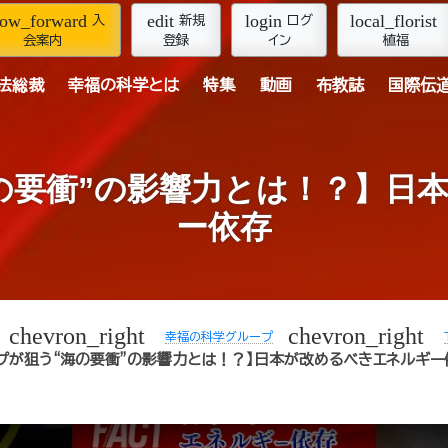
row_forward
edit
login
local_florist
入
新規
ログ
会案内
登録
イン
植福
法総裁
幸福の科学とは
特集
動画
布教誌
国際伝
の要衝”の影響力とは！？】日
ー依存
chevron_right
chevron_right
幸福の科学グループ
ンプが狙う“海の要衝”の影響力とは！？】日本が改めるべきエネルギー