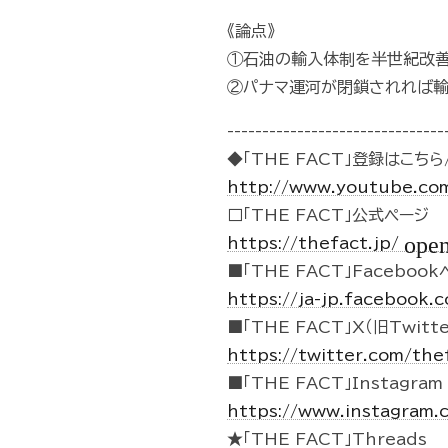
《論点》
①石油の輸入体制を半世紀改
②パナマ運河が閉鎖されれば輸
-------------------------------
◆「THE FACT」登録はこちら/
http://www.youtube.co
□「THE FACT」公式ページ
ope
https://thefact.jp/
■「THE FACT」Faceboo
https://ja-jp.facebook
■「THE FACT」X（旧Twitte
https://twitter.com/the
■「THE FACT」Instagram
https://www.instagram.
★「THE FACT」Threads