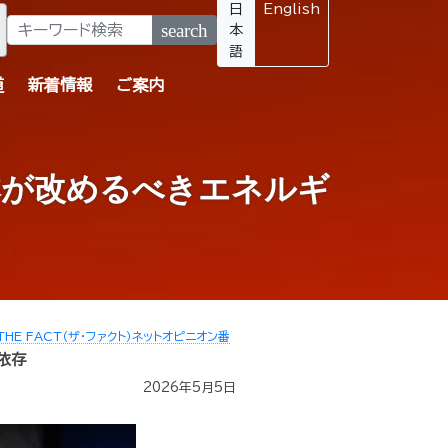
日
English
search
本
語
道
新着情報
ご案内
本が改めるべきエネルギ
THE FACT（ザ・ファクト）ネットオピニオン番
依存
2026年5月5日