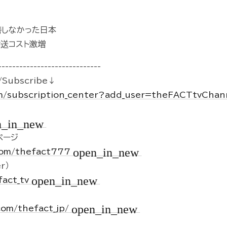
善しなかった日本
送コスト激増
-----------------------------
Subscribe↓
m/subscription_center?add_user=theFACTtvCha
n_in_new
kページ
open_in_new
.com/thefact777
r）
open_in_new
fact_tv
open_in_new
com/thefact_jp/