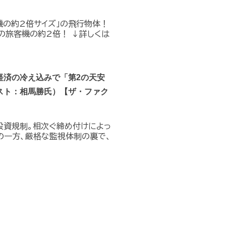
機の約2倍サイズ」の飛行物体！
の旅客機の約2倍！ ↓詳しくは
経済の冷え込みで「第2の天安
スト：相馬勝氏）【ザ・ファク
投資規制。相次ぐ締め付けによっ
の一方、厳格な監視体制の裏で、