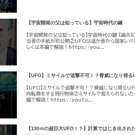
【宇宙開発の父は知っている】宇宙時代の鍵
【宇宙開発の父は知っている】宇宙時代の鍵 《論点》
当者の手紙が初公開②UFOは遥か昔から国家レベ
しくは本編で解説！https://you...
【UFO】ミサイルで追撃不可！？脅威になり得るU
【UFO】ミサイルで追撃不可！？脅威になり得るUF
向転換をする飛行物体②ミサイルで捉えられないた
編で解説！https://youtu...
【130ｍの超巨大UFO！？】計算ではじき出され