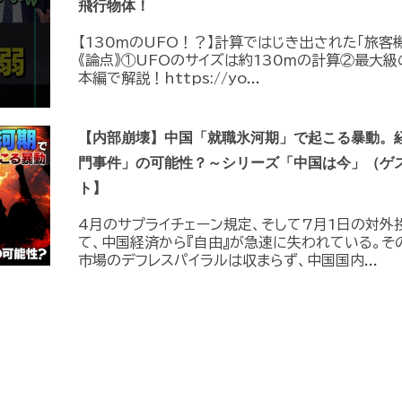
飛行物体！
【130ｍのUFO！？】計算ではじき出された「旅客
《論点》①UFOのサイズは約130ｍの計算②最大級
本編で解説！https://yo...
【内部崩壊】中国「就職氷河期」で起こる暴動。
門事件」の可能性？～シリーズ「中国は今」（ゲ
ト】
4月のサプライチェーン規定、そして7月1日の対外
て、中国経済から『自由』が急速に失われている。そ
市場のデフレスパイラルは収まらず、中国国内...