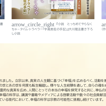
arrow_circle_right
a
法書
『小説 とっちめてやらなく
ちゃ－タイム・トラベラー「宇高美佐の手記」』大川隆法書き下ろ
（
し小説
れました。 立宗以来、真実の人生観に基づく「幸福」を広めるべく、活動を
この世とあの世を何度も転生輪廻し、様々な人生経験を通して、自らの魂を
た霊的な真実を広め、人間にとっての本当の幸福を探究すると共に、神仏
、幸福の科学は、講演や書籍やメディアによる啓蒙活動や数々の社会貢献活
れている現代において、幸福の科学は宗教の可能性に挑戦し続けています。