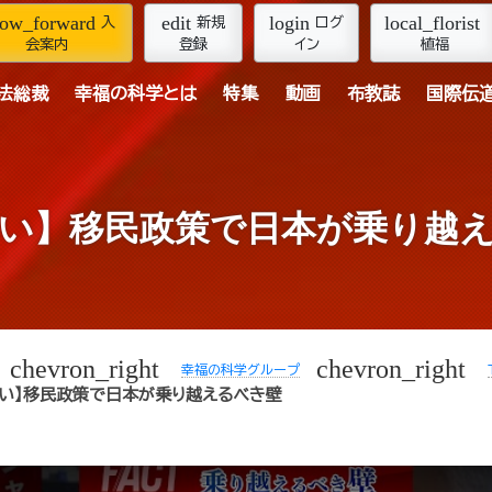
row_forward
edit
login
local_florist
入
新規
ログ
会案内
登録
イン
植福
法総裁
幸福の科学とは
特集
動画
布教誌
国際伝
い】移民政策で日本が乗り越
chevron_right
chevron_right
幸福の科学グループ
しい】移民政策で日本が乗り越えるべき壁