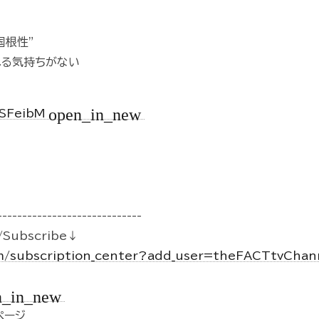
国根性”
れる気持ちがない
open_in_new
tSFeibM
-----------------------------
Subscribe↓
m/subscription_center?add_user=theFACTtvCha
n_in_new
kページ