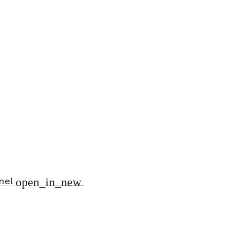
open_in_new
nnel