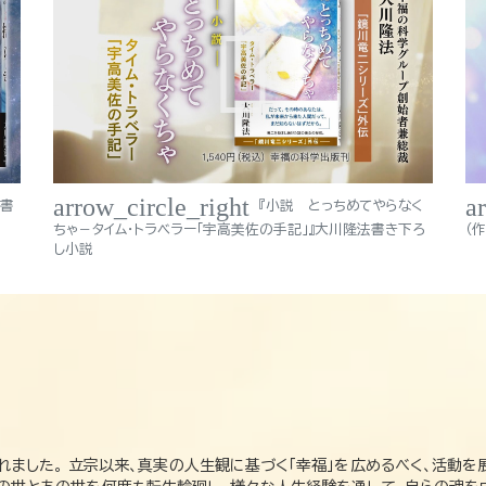
arrow_circle_right
a
法書
『小説 とっちめてやらなく
ちゃ－タイム・トラベラー「宇高美佐の手記」』大川隆法書き下ろ
（
し小説
れました。 立宗以来、真実の人生観に基づく「幸福」を広めるべく、活動を