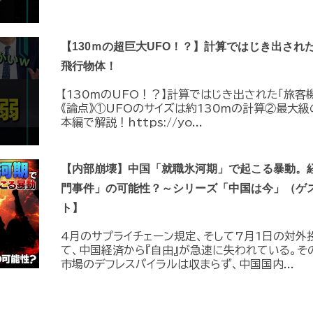
【130ｍの超巨大UFO！？】計算ではじき出され
飛行物体！
【130ｍのUFO！？】計算ではじき出された「旅客
《論点》①UFOのサイズは約130ｍの計算②最大級
本編で解説！https://yo...
【内部崩壊】中国「就職氷河期」で起こる暴動。
門事件」の可能性？～シリーズ「中国は今」（ゲ
ト】
4月のサプライチェーン規定、そして7月1日の対外
て、中国経済から『自由』が急速に失われている。そ
市場のデフレスパイラルは収まらず、中国国内...