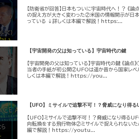
【防衛省が回答】日本もついに宇宙時代へ！？ 《論
の捉え方が大きく変わった②米国の情報開示が日
っている ↓詳しくは本編で解説！https:...
【宇宙開発の父は知っている】宇宙時代の鍵
【宇宙開発の父は知っている】宇宙時代の鍵 《論点》
当者の手紙が初公開②UFOは遥か昔から国家レベ
しくは本編で解説！https://you...
【UFO】ミサイルで追撃不可！？脅威になり得るU
【UFO】ミサイルで追撃不可！？脅威になり得るUF
向転換をする飛行物体②ミサイルで捉えられないた
編で解説！https://youtu...