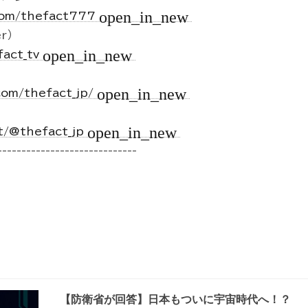
open_in_new
.com/thefact777
r）
open_in_new
fact_tv
open_in_new
com/thefact_jp/
open_in_new
t/@thefact_jp
-----------------------------
【防衛省が回答】日本もついに宇宙時代へ！？