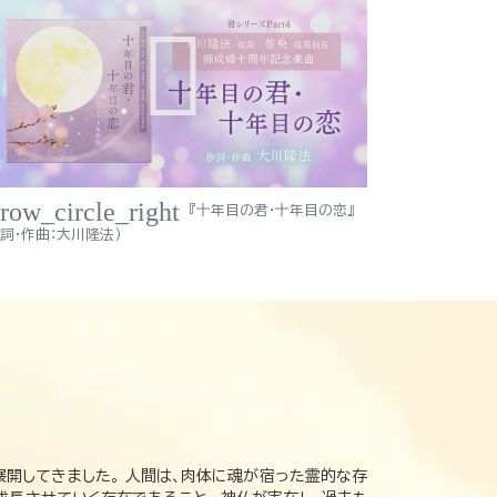
rrow_circle_right
『十年目の君・十年目の恋』
作詞・作曲：大川隆法）
展開してきました。 人間は、肉体に魂が宿った霊的な存