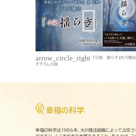
arrow_circle_right
『小説 揺らぎ』大川隆
き下ろし小説
幸福の科学は1986年、大川隆法総裁によって立宗さ