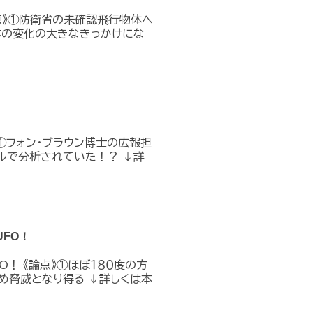
点》①防衛省の未確認飛行物体へ
本の変化の大きなきっかけにな
①フォン・ブラウン博士の広報担
ルで分析されていた！？ ↓詳
FO！
O！ 《論点》①ほぼ１８０度の方
め脅威となり得る ↓詳しくは本