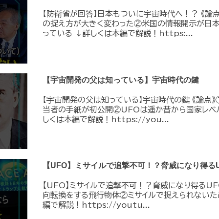
【防衛省が回答】日本もついに宇宙時代へ！？ 《論
の捉え方が大きく変わった②米国の情報開示が日
っている ↓詳しくは本編で解説！https:...
【宇宙開発の父は知っている】宇宙時代の鍵
【宇宙開発の父は知っている】宇宙時代の鍵 《論点》
当者の手紙が初公開②UFOは遥か昔から国家レベ
しくは本編で解説！https://you...
【UFO】ミサイルで追撃不可！？脅威になり得るU
【UFO】ミサイルで追撃不可！？脅威になり得るUF
向転換をする飛行物体②ミサイルで捉えられないた
編で解説！https://youtu...