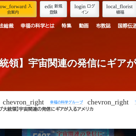
row_forward
edit
login
local_florist
入
新規
ログ
会案内
登録
イン
植福
法総裁
幸福の科学とは
特集
動画
布教誌
国際伝
統領】宇宙関連の発信にギア
chevron_right
chevron_right
幸福の科学グループ
ンプ大統領】宇宙関連の発信にギアが入るアメリカ