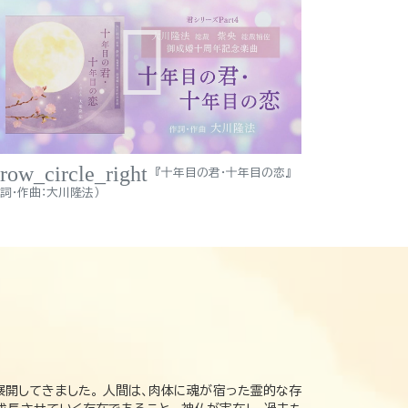
rrow_circle_right
『十年目の君・十年目の恋』
作詞・作曲：大川隆法）
展開してきました。 人間は、肉体に魂が宿った霊的な存