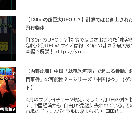
【130ｍの超巨大UFO！？】計算ではじき出され
飛行物体！
【130ｍのUFO！？】計算ではじき出された「旅客
《論点》①UFOのサイズは約130ｍの計算②最大級
本編で解説！https://yo...
【内部崩壊】中国「就職氷河期」で起こる暴動。
門事件」の可能性？～シリーズ「中国は今」（ゲ
ト】
4月のサプライチェーン規定、そして7月1日の対外
て、中国経済から『自由』が急速に失われている。そ
市場のデフレスパイラルは収まらず、中国国内...