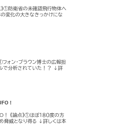
点》①防衛省の未確認飛行物体へ
本の変化の大きなきっかけにな
①フォン・ブラウン博士の広報担
ルで分析されていた！？ ↓詳
FO！
O！ 《論点》①ほぼ１８０度の方
め脅威となり得る ↓詳しくは本