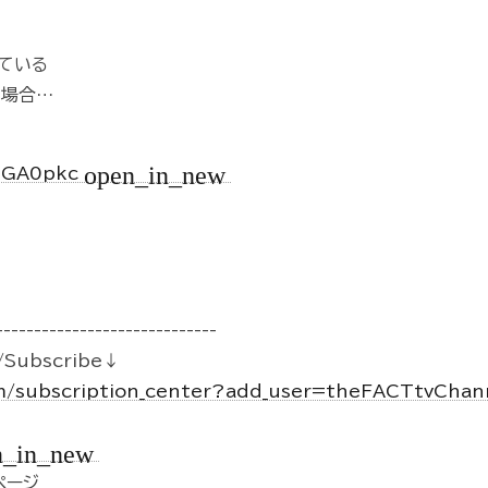
ている
の場合…
open_in_new
HHGA0pkc
-----------------------------
Subscribe↓
m/subscription_center?add_user=theFACTtvCha
n_in_new
kページ