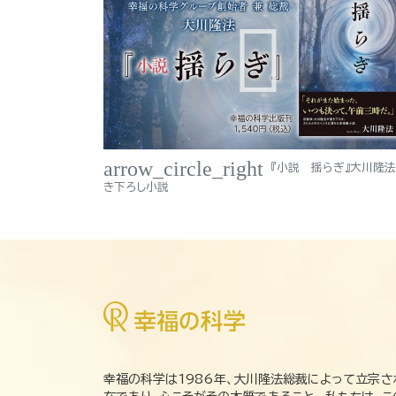
arrow_circle_right
『小説 揺らぎ』大川隆
き下ろし小説
幸福の科学は1986年、大川隆法総裁によって立宗さ