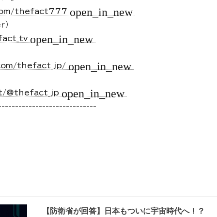
open_in_new
.com/thefact777
r）
open_in_new
fact_tv
open_in_new
com/thefact_jp/
open_in_new
t/@thefact_jp
-----------------------------
【防衛省が回答】日本もついに宇宙時代へ！？