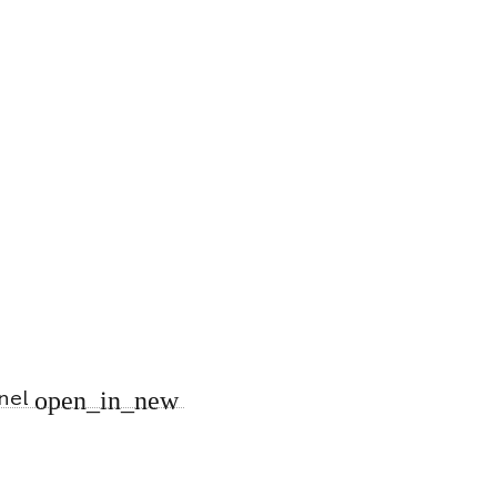
open_in_new
nnel