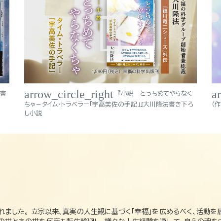
arrow_circle_right
a
法書
『小説 とっちめてやらなく
ちゃ－タイム・トラベラー「宇高美佐の手記」』大川隆法書き下ろ
（
し小説
れました。 立宗以来、真実の人生観に基づく「幸福」を広めるべく、活動を