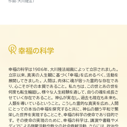
作曲：大川隆法）
幸福の科学は1986年、大川隆法総裁によって立宗されました。
立宗以来、真実の人生観に基づく「幸福」を広めるべく、活動を
展開してきました。 人間は、肉体に魂が宿った霊的な存在であ
り、心こそがその本質であること。 私たちは、この世とあの世を
何度も転生輪廻し、様々な人生経験を通して、自らの魂を成長さ
せていく存在であること。 神仏が実在し、過去も現在も未来も、
人類を導いているということ。 こうした霊的な真実を広め、人間
にとっての本当の幸福を探究すると共に、神仏の願う平和で繁
栄した世界を実現することこそ、幸福の科学の使命であり目的で
す。 その使命の実現のために、幸福の科学は、講演や書籍やメ
ディアによる啓蒙活動や数々の社会貢献活動、さらには、政治や