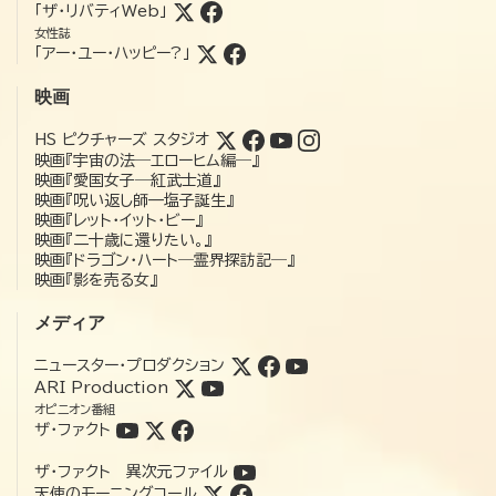
「ザ・リバティWeb」
女性誌
「アー・ユー・ハッピー?」
映画
HS ピクチャーズ スタジオ
映画『宇宙の法―エローヒム編―』
映画『愛国女子―紅武士道』
映画『呪い返し師—塩子誕生』
映画『レット・イット・ビー』
映画『二十歳に還りたい。』
映画『ドラゴン・ハート―霊界探訪記―』
映画『影を売る女』
メディア
ニュースター・プロダクション
ARI Production
オピニオン番組
ザ・ファクト
ザ・ファクト 異次元ファイル
天使のモーニングコール