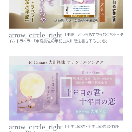
arrow_circle_right
『小説 とっちめてやらなくちゃ－タ
イム・トラベラー「宇高美佐の手記」』大川隆法書き下ろし小説
arrow_circle_right
『十年目の君・十年目の恋』（作詞・