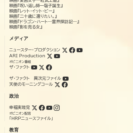
映画『愛国女子―紅武士道』
映画『呪い返し師—塩子誕生』
映画『レット・イット・ビー』
映画『二十歳に還りたい。』
映画『ドラゴン・ハート―霊界探訪記―』
映画『影を売る女』
メディア
ニュースター・プロダクション
ARI Production
オピニオン番組
ザ・ファクト
ザ・ファクト 異次元ファイル
天使のモーニングコール
政治
幸福実現党
オピニオン配信
「HRPニュースファイル」
教育