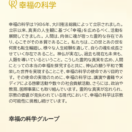
幸福の科学は1986年、大川隆法総裁によって立宗されました。
立宗以来、真実の人生観に基づく「幸福」を広めるべく、活動を
展開してきました。 人間は、肉体に魂が宿った霊的な存在であ
り、心こそがその本質であること。 私たちは、この世とあの世を
何度も転生輪廻し、様々な人生経験を通して、自らの魂を成長さ
せていく存在であること。 神仏が実在し、過去も現在も未来も、
人類を導いているということ。 こうした霊的な真実を広め、人間
にとっての本当の幸福を探究すると共に、神仏の願う平和で繁
栄した世界を実現することこそ、幸福の科学の使命であり目的で
す。 その使命の実現のために、幸福の科学は、講演や書籍やメ
ディアによる啓蒙活動や数々の社会貢献活動、さらには、政治や
教育、国際事業にも取り組んでいます。 霊的な真実が忘れられ、
宗教の価値が見失われている現代において、幸福の科学は宗教
の可能性に挑戦し続けています。
幸福の科学グループ