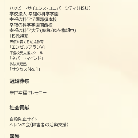
ハッピー・サイエンス・ユニバーシティ（HSU）
学校法人 幸福の科学学園
幸福の科学学園那須本校
幸福の科学学園関西校
幸福の科学大学(仮称/現在構想中)
HS政経塾
天使を育てる幼児教育
「エンゼルプランV」
不登校児支援スクール
「ネバー・マインド」
仏法真理塾
「サクセスNo.1」
冠婚葬祭
来世幸福セレモニー
社会貢献
自殺防止サイト
ヘレンの会（障害者の活動支援）
国際