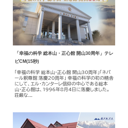
「幸福の科学 総本山・正心館 開山30周年」テレ
ビCM(15秒)
「幸福の科学 総本山・正心館 開山30周年」「ネパ
ール釈尊館 落慶20周年」 幸福の科学の初の精舎
にして、エル・カンターレ信仰の中心である総本
山・正心館は、1996年8月4日に落慶しました。
荘厳な...