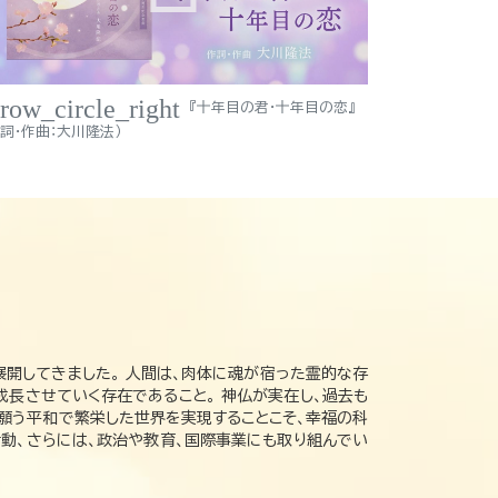
rrow_circle_right
『十年目の君・十年目の恋』
作詞・作曲：大川隆法）
展開してきました。 人間は、肉体に魂が宿った霊的な存
成長させていく存在であること。 神仏が実在し、過去も
の願う平和で繁栄した世界を実現することこそ、幸福の科
動、さらには、政治や教育、国際事業にも取り組んでい