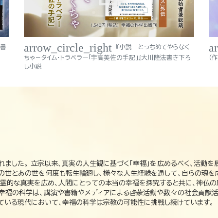
arrow_circle_right
a
法書
『小説 とっちめてやらなく
ちゃ－タイム・トラベラー「宇高美佐の手記」』大川隆法書き下ろ
（
し小説
れました。 立宗以来、真実の人生観に基づく「幸福」を広めるべく、活動を
この世とあの世を何度も転生輪廻し、様々な人生経験を通して、自らの魂を
た霊的な真実を広め、人間にとっての本当の幸福を探究すると共に、神仏
、幸福の科学は、講演や書籍やメディアによる啓蒙活動や数々の社会貢献活
れている現代において、幸福の科学は宗教の可能性に挑戦し続けています。