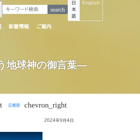
日
English
search
本
語
道
新着情報
ご案内
う地球神の御言葉―
t
chevron_right
広報局
2024年9月4日