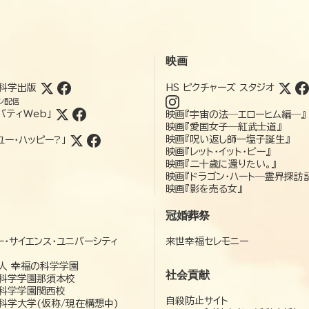
映画
科学出版
HS ピクチャーズ スタジオ
ン配信
バティWeb」
映画『宇宙の法―エローヒム編―』
映画『愛国女子―紅武士道』
映画『呪い返し師—塩子誕生』
ユー・ハッピー?」
映画『レット・イット・ビー』
映画『二十歳に還りたい。』
映画『ドラゴン・ハート―霊界探訪
映画『影を売る女』
冠婚葬祭
ー・サイエンス・ユニバーシティ
来世幸福セレモニー
）
人 幸福の科学学園
社会貢献
科学学園那須本校
科学学園関西校
自殺防止サイト
科学大学(仮称/現在構想中)