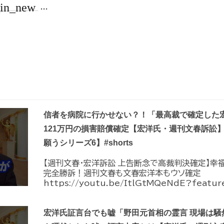
_in_new
...
信者を病院に行かせない？！「最高裁で確定した
121万円の損害賠償確定【宏洋氏・週刊文春訴訟
願うシリーズ6】#shorts
【週刊文春・宏洋訴訟 上告断念で高裁判決確定】幸
完全勝訴！週刊文春も文春宏洋本もウソ確定
https://youtu.be/ItlGtMQeNdE?feature
宏洋氏証言台でも嘘「野田元首相の霊言 現場は騒