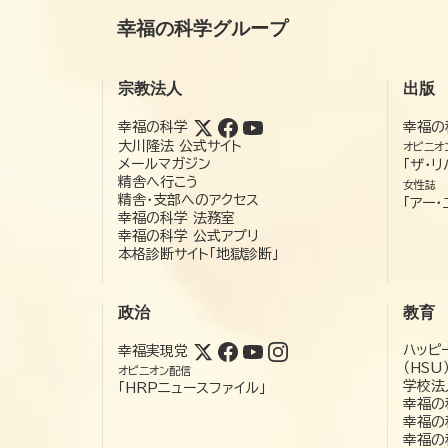
幸福の科学グループ
宗教法人
出版
幸福の科学
幸福の
大川隆法 公式サイト
オピニオ
メールマガジン
「ザ・リ
精舎へ行こう
女性誌
精舎・支部へのアクセス
「アー・
幸福の科学 法務室
幸福の科学 公式アプリ
本格診断サイト「地獄診断」
政治
教育
ハッピ
幸福実現党
（HSU
オピニオン配信
学校法
「HRPニュースファイル」
幸福の
幸福の
幸福の