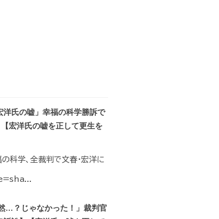
宏洋氏の嘘」幸福の科学勝訴で
】【宏洋氏の嘘を正して更生を
福の科学、全裁判で文春・宏洋に
=sha...
然…？じゃなかった！」裁判官