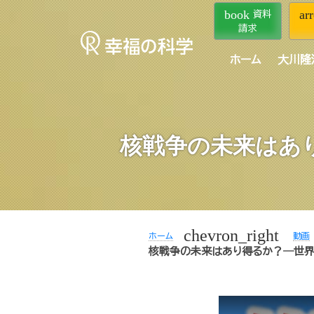
book
ar
資料
請求
ホーム
大川隆
核戦争の未来はあ
chevron_right
ホーム
動画
核戦争の未来はあり得るか？―世