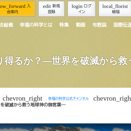
row_forward
edit
login
local_florist
入
新規
ログ
会案内
登録
イン
植福
法総裁
幸福の科学とは
特集
動画
布教誌
国際伝
り得るか？―世界を破滅から救
chevron_right
chevron_righ
幸福の科学公式チャンネル
界を破滅から救う地球神の御言葉―