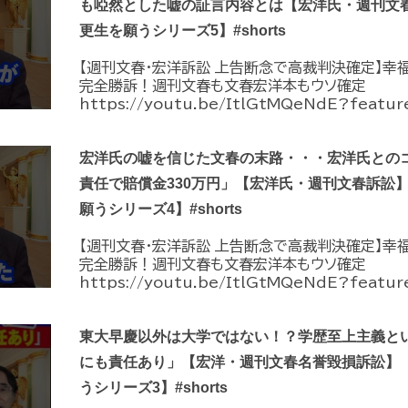
も啞然とした嘘の証言内容とは【宏洋氏・週刊文
更生を願うシリーズ5】#shorts
【週刊文春・宏洋訴訟 上告断念で高裁判決確定】幸
完全勝訴！週刊文春も文春宏洋本もウソ確定
https://youtu.be/ItlGtMQeNdE?feature
宏洋氏の嘘を信じた文春の末路・・・宏洋氏との
責任で賠償金330万円」【宏洋氏・週刊文春訴訟
願うシリーズ4】#shorts
【週刊文春・宏洋訴訟 上告断念で高裁判決確定】幸
完全勝訴！週刊文春も文春宏洋本もウソ確定
https://youtu.be/ItlGtMQeNdE?feature
東大早慶以外は大学ではない！？学歴至上主義と
にも責任あり」【宏洋・週刊文春名誉毀損訴訟】
うシリーズ3】#shorts