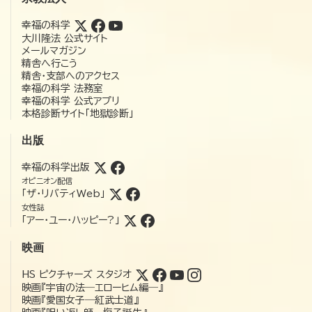
幸福の科学
大川隆法 公式サイト
メールマガジン
精舎へ行こう
精舎・支部へのアクセス
幸福の科学 法務室
幸福の科学 公式アプリ
本格診断サイト「地獄診断」
出版
幸福の科学出版
オピニオン配信
「ザ・リバティWeb」
女性誌
「アー・ユー・ハッピー?」
映画
HS ピクチャーズ スタジオ
映画『宇宙の法―エローヒム編―』
映画『愛国女子―紅武士道』