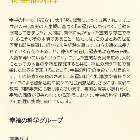
幸福の科学は1986年、大川隆法総裁によって立宗されました。
立宗以来、真実の人生観に基づく「幸福」を広めるべく、活動を
展開してきました。 人間は、肉体に魂が宿った霊的な存在であ
り、心こそがその本質であること。 私たちは、この世とあの世を
何度も転生輪廻し、様々な人生経験を通して、自らの魂を成長さ
せていく存在であること。 神仏が実在し、過去も現在も未来も、
人類を導いているということ。 こうした霊的な真実を広め、人間
にとっての本当の幸福を探究すると共に、神仏の願う平和で繁
栄した世界を実現することこそ、幸福の科学の使命であり目的で
す。 その使命の実現のために、幸福の科学は、講演や書籍やメ
ディアによる啓蒙活動や数々の社会貢献活動、さらには、政治や
教育、国際事業にも取り組んでいます。 霊的な真実が忘れられ、
宗教の価値が見失われている現代において、幸福の科学は宗教
の可能性に挑戦し続けています。
幸福の科学グループ
宗教法人