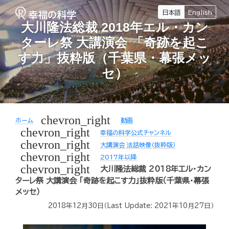
日本語
English
大川隆法総裁 2018年エル・カン
ターレ祭 大講演会 「奇跡を起こ
す力」抜粋版（千葉県・幕張メッ
セ）
chevron_right
ホーム
動画
chevron_right
幸福の科学公式チャンネル
chevron_right
大講演会 法話映像（抜粋版）
chevron_right
2017年以降
chevron_right
大川隆法総裁 2018年エル・カン
ターレ祭 大講演会 「奇跡を起こす力」抜粋版（千葉県・幕張
メッセ）
2018年12月30日
（Last Update:
2021年10月27日
）