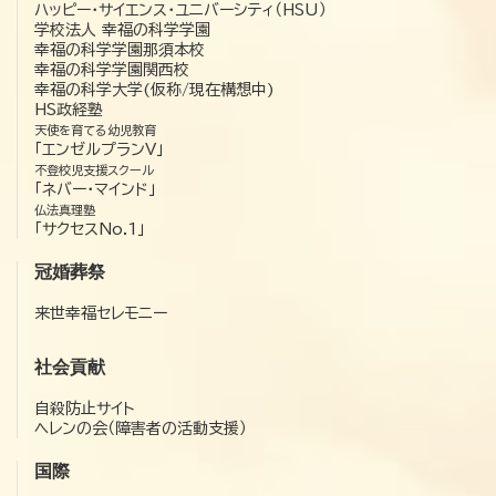
ハッピー・サイエンス・ユニバーシティ（HSU）
学校法人 幸福の科学学園
幸福の科学学園那須本校
幸福の科学学園関西校
幸福の科学大学(仮称/現在構想中)
HS政経塾
天使を育てる幼児教育
「エンゼルプランV」
不登校児支援スクール
「ネバー・マインド」
仏法真理塾
「サクセスNo.1」
冠婚葬祭
来世幸福セレモニー
社会貢献
自殺防止サイト
ヘレンの会（障害者の活動支援）
国際