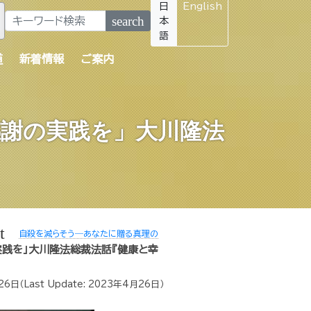
日
English
search
本
語
道
新着情報
ご案内
感謝の実践を」大川隆法
t
自殺を減らそう―あなたに贈る真理の
践を」大川隆法総裁法話『健康と幸
26日
（Last Update:
2023年4月26日
）