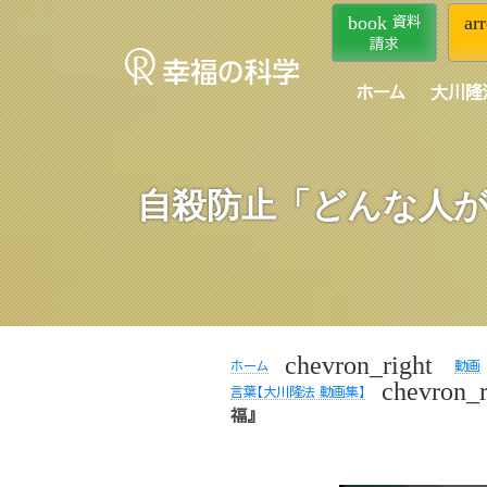
book
ar
資料
請求
ホーム
大川隆
自殺防止「どんな人が
chevron_right
ホーム
動画
chevron_r
言葉【大川隆法 動画集】
福』