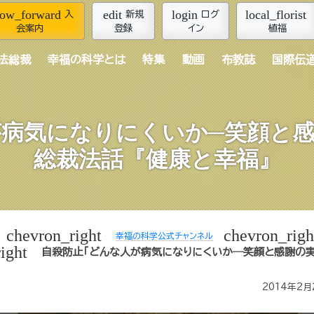
row_forward
edit
login
local_florist
入
新規
ログ
会案内
登録
イン
植福
法総裁
幸福の科学とは
特集
動画
布教誌
国際伝
病気になりにくいか─笑顔と
総裁法話『健康と幸福』
chevron_right
chevron_righ
幸福の科学公式チャンネル
ight
自殺防止「どんな人が病気になりにくいか─笑顔と感謝の実
2014年2月