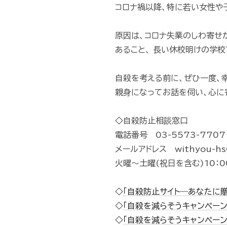
コロナ禍以降、特に若い女性や
原因は、コロナ失業のしわ寄せ
あること、 長い休校明けの学
自殺を考える前に、ぜひ一度、
親身になってお話を伺い、心に
◇自殺防止相談窓口
電話番号 03-5573-7707
メールアドレス withyou-hs@
火曜～土曜(祝日を含む)10：0
◇
「自殺防止サイト―あなたに
◇
「自殺を減らそうキャンペーン」
◇
「自殺を減らそうキャンペーン」