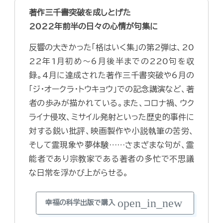
著作三千書突破を成しとげた
2022年前半の日々の心情が句集に
反響の大きかった「格はいく集」の第2弾は、20
22年1月初め～6月後半までの220句を収
録。4月に達成された著作三千書突破や6月の
「ジ・オークラ・トウキョウ」での記念講演など、著
者の歩みが描かれている。また、コロナ禍、ウク
ライナ侵攻、ミサイル発射といった歴史的事件に
対する鋭い批評、映画製作や小説執筆の苦労、
そして霊現象や夢体験……さまざまな句が、霊
能者であり宗教家である著者の多忙で不思議
な日常を浮かび上がらせる。
open_in_new
幸福の科学出版で購入