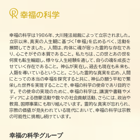
幸福の科学は1986年、大川隆法総裁によって立宗されました。
立宗以来、真実の人生観に基づく「幸福」を広めるべく、活動を
展開してきました。 人間は、肉体に魂が宿った霊的な存在であ
り、心こそがその本質であること。 私たちは、この世とあの世を
何度も転生輪廻し、様々な人生経験を通して、自らの魂を成長さ
せていく存在であること。 神仏が実在し、過去も現在も未来も、
人類を導いているということ。 こうした霊的な真実を広め、人間
にとっての本当の幸福を探究すると共に、神仏の願う平和で繁
栄した世界を実現することこそ、幸福の科学の使命であり目的で
す。 その使命の実現のために、幸福の科学は、講演や書籍やメ
ディアによる啓蒙活動や数々の社会貢献活動、さらには、政治や
教育、国際事業にも取り組んでいます。 霊的な真実が忘れられ、
宗教の価値が見失われている現代において、幸福の科学は宗教
の可能性に挑戦し続けています。
幸福の科学グループ