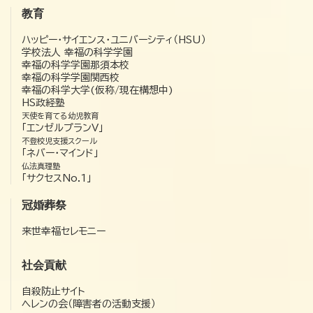
教育
ハッピー・サイエンス・ユニバーシティ（HSU）
学校法人 幸福の科学学園
幸福の科学学園那須本校
幸福の科学学園関西校
幸福の科学大学(仮称/現在構想中)
HS政経塾
天使を育てる幼児教育
「エンゼルプランV」
不登校児支援スクール
「ネバー・マインド」
仏法真理塾
「サクセスNo.1」
冠婚葬祭
来世幸福セレモニー
社会貢献
自殺防止サイト
ヘレンの会（障害者の活動支援）