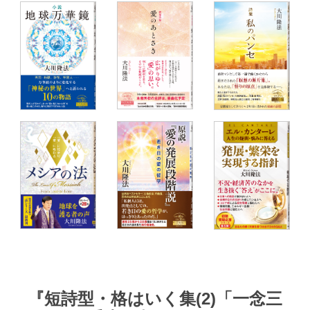
『短詩型・格はいく集(2)「一念三