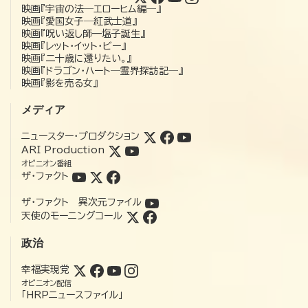
映画『宇宙の法―エローヒム編―』
映画『愛国女子―紅武士道』
映画『呪い返し師—塩子誕生』
映画『レット・イット・ビー』
映画『二十歳に還りたい。』
映画『ドラゴン・ハート―霊界探訪記―』
映画『影を売る女』
メディア
ニュースター・プロダクション
ARI Production
オピニオン番組
ザ・ファクト
ザ・ファクト 異次元ファイル
天使のモーニングコール
政治
幸福実現党
オピニオン配信
「HRPニュースファイル」