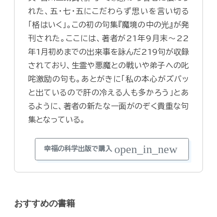
れた、五・七・五にこだわらず思いを言い切る
「格はいく」。この初の句集『魔境の中の光』が発
刊された。ここには、著者が21年9月末～22
年1月初めまでの出来事を詠んだ219句が収録
されており、生霊や悪魔との戦いや弟子への叱
咤激励の句も。あとがきに「私の本心がズバッ
と出ているので肝の冷える人も多かろう」とあ
るように、著者の新たな一面がのぞく貴重な句
集となっている。
open_in_new
幸福の科学出版で購入
おすすめの書籍