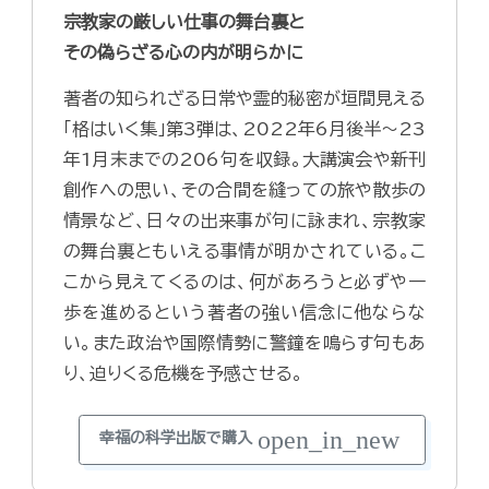
宗教家の厳しい仕事の舞台裏と
その偽らざる心の内が明らかに
著者の知られざる日常や霊的秘密が垣間見える
「格はいく集」第3弾は、2022年6月後半～23
年1月末までの206句を収録。大講演会や新刊
創作への思い、その合間を縫っての旅や散歩の
情景など、日々の出来事が句に詠まれ、宗教家
の舞台裏ともいえる事情が明かされている。こ
こから見えてくるのは、何があろうと必ずや一
歩を進めるという著者の強い信念に他ならな
い。また政治や国際情勢に警鐘を鳴らす句もあ
り、迫りくる危機を予感させる。
open_in_new
幸福の科学出版で購入