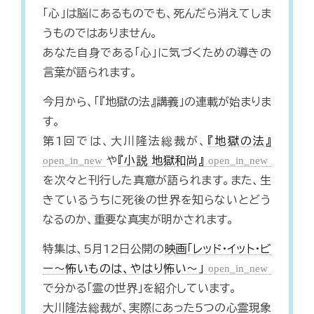
「心」は脳にあるものでも、死んだら消えてしま
うものではありません。
あなた自身である「心」に気づくための導きの
言葉が語られます。
今月から、「『地獄の法』講義」の連載が始まりま
す。
第1回では、大川隆法総裁が、
『地獄の法』
open_in_new
や
『小説 地獄和尚』
open_in_new
を次々と刊行した真意が語られます。また、生
きているうちに死後の世界を知らないとどう
なるのか、重要な真実が明かされます。
特集は、5月12日公開の
映画「レッド・イット・ビ
ー～怖いものは、やはり怖い～」
open_in_new
で分かる「霊の世界」を紹介しています。
大川隆法総裁が、実際にあった5つの心霊現象