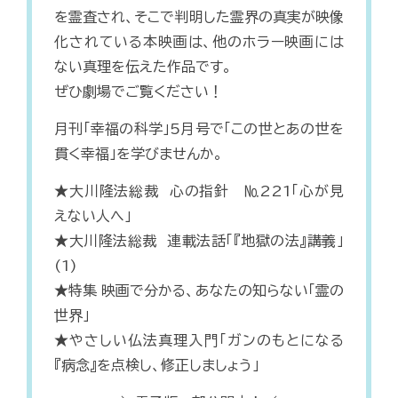
を霊査され、そこで判明した霊界の真実が映像
化されている本映画は、他のホラー映画には
ない真理を伝えた作品です。
ぜひ劇場でご覧ください！
月刊「幸福の科学」5月号で「この世とあの世を
貫く幸福」を学びませんか。
★大川隆法総裁 心の指針 №221「心が見
えない人へ」
★大川隆法総裁 連載法話「『地獄の法』講義」
(1)
★特集 映画で分かる、あなたの知らない「霊の
世界」
★やさしい仏法真理入門「ガンのもとになる
『病念』を点検し、修正しましょう」