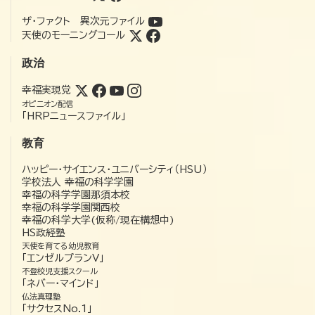
ザ・ファクト 異次元ファイル
天使のモーニングコール
政治
幸福実現党
オピニオン配信
「HRPニュースファイル」
教育
ハッピー・サイエンス・ユニバーシティ（HSU）
学校法人 幸福の科学学園
幸福の科学学園那須本校
幸福の科学学園関西校
幸福の科学大学(仮称/現在構想中)
HS政経塾
天使を育てる幼児教育
「エンゼルプランV」
不登校児支援スクール
「ネバー・マインド」
仏法真理塾
「サクセスNo.1」