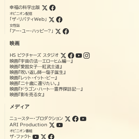
幸福の科学出版
オピニオン配信
「ザ・リバティWeb」
女性誌
「アー・ユー・ハッピー?」
映画
HS ピクチャーズ スタジオ
映画『宇宙の法―エローヒム編―』
映画『愛国女子―紅武士道』
映画『呪い返し師—塩子誕生』
映画『レット・イット・ビー』
映画『二十歳に還りたい。』
映画『ドラゴン・ハート―霊界探訪記―』
映画『影を売る女』
メディア
ニュースター・プロダクション
ARI Production
オピニオン番組
ザ・ファクト