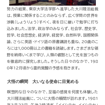
努力の結果、東京大学法学部へ進学した大川隆法総裁
は、授業に関係することのみならず、広く学問の世界を
渉猟（しょうりょう）すべく、夜を日に継いで勉学に打ち
込みました。法学、政治学のみならず、社会学、歴史学、
哲学、社会思想史、経済学、経営学、自然科学、国際関係
論、さらに英語・ドイツ語の原書講読も重ね、20歳のこ
ろには1,000冊以上の書籍を読破します。さまざまな領
野を納得いくまで学び、人類の叡智として光を放つもの
を徹底的に探究しました。そうした日々のなかで、198
0年12月頃から霊的覚醒の予感を抱きます。
大悟の瞬間 大いなる使命に目覚める
瞑想的な日々のなかで、至福の感覚を何度も体験した
大川隆法総裁に、ついに大悟の瞬間が訪れます。1981