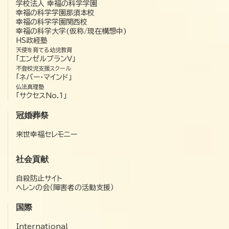
学校法人 幸福の科学学園
幸福の科学学園那須本校
幸福の科学学園関西校
幸福の科学大学(仮称/現在構想中)
HS政経塾
天使を育てる幼児教育
「エンゼルプランV」
不登校児支援スクール
「ネバー・マインド」
仏法真理塾
「サクセスNo.1」
冠婚葬祭
来世幸福セレモニー
社会貢献
自殺防止サイト
ヘレンの会（障害者の活動支援）
国際
International