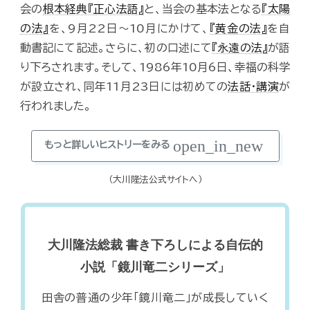
会の
根本経典『正心法語』
と、当会の基本法となる
『太陽
の法』
を、9月22日～10月にかけて、
『黄金の法』
を自
動書記にて記述。さらに、初の口述にて
『永遠の法』
が語
り下ろされます。そして、1986年10月6日、幸福の科学
が設立され、同年11月23日には初めての
法話・講演
が
行われました。
open_in_new
もっと詳しいヒストリーをみる
（大川隆法公式サイトへ）
大川隆法総裁 書き下ろしによる自伝的
小説「鏡川竜二シリーズ」
田舎の普通の少年「鏡川竜二」が成長していく