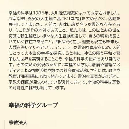
幸福の科学は1986年、大川隆法総裁によって立宗されました。
立宗以来、真実の人生観に基づく「幸福」を広めるべく、活動を
展開してきました。 人間は、肉体に魂が宿った霊的な存在であ
り、心こそがその本質であること。 私たちは、この世とあの世を
何度も転生輪廻し、様々な人生経験を通して、自らの魂を成長さ
せていく存在であること。 神仏が実在し、過去も現在も未来も、
人類を導いているということ。 こうした霊的な真実を広め、人間
にとっての本当の幸福を探究すると共に、神仏の願う平和で繁
栄した世界を実現することこそ、幸福の科学の使命であり目的で
す。 その使命の実現のために、幸福の科学は、講演や書籍やメ
ディアによる啓蒙活動や数々の社会貢献活動、さらには、政治や
教育、国際事業にも取り組んでいます。 霊的な真実が忘れられ、
宗教の価値が見失われている現代において、幸福の科学は宗教
の可能性に挑戦し続けています。
幸福の科学グループ
宗教法人