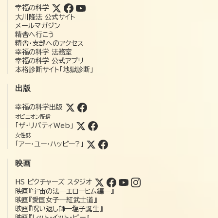
幸福の科学
大川隆法 公式サイト
メールマガジン
精舎へ行こう
精舎・支部へのアクセス
幸福の科学 法務室
幸福の科学 公式アプリ
本格診断サイト「地獄診断」
出版
幸福の科学出版
オピニオン配信
「ザ・リバティWeb」
女性誌
「アー・ユー・ハッピー?」
映画
HS ピクチャーズ スタジオ
映画『宇宙の法―エローヒム編―』
映画『愛国女子―紅武士道』
映画『呪い返し師—塩子誕生』
映画『レット・イット・ビー』