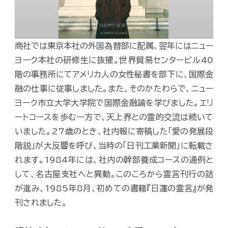
商社では東京本社の外国為替部に配属、翌年にはニュー
ヨーク本社の研修生に抜擢。世界貿易センタービル40
階の事務所にてアメリカ人の女性秘書を部下に、国際金
融の仕事に従事しました。また、そのかたわらで、ニュー
ヨーク市立大学大学院で国際金融論を学びました。エリ
ートコースを歩む一方で、天上界との霊的交流は続いて
いました。27歳のとき、社内報に寄稿した「愛の発展段
階説」が大反響を呼び、当時の「日刊工業新聞」に転載さ
れます。1984年には、社内の幹部養成コースの通例と
して、名古屋支社へと異動。このころから霊言刊行の話
が進み、1985年8月、初めての書籍『日蓮の霊言』が発
刊されました。