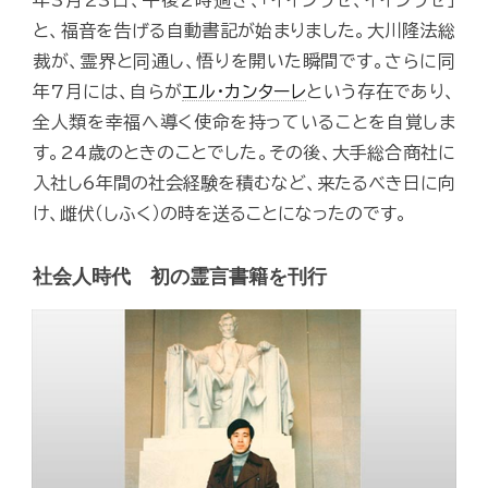
年3月23日、午後2時過ぎ、「イイシラセ、イイシラセ」
と、福音を告げる自動書記が始まりました。大川隆法総
裁が、霊界と同通し、悟りを開いた瞬間です。さらに同
年7月には、自らが
エル・カンターレ
という存在であり、
全人類を幸福へ導く使命を持っていることを自覚しま
す。24歳のときのことでした。その後、大手総合商社に
入社し6年間の社会経験を積むなど、来たるべき日に向
け、雌伏（しふく）の時を送ることになったのです。
社会人時代 初の霊言書籍を刊行