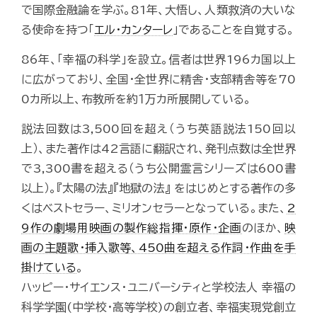
で国際金融論を学ぶ。81年、大悟し、人類救済の大いな
る使命を持つ「
エル・カンターレ
」であることを自覚する。
86年、「幸福の科学」を設立。信者は世界196カ国以上
に広がっており、全国・全世界に精舎・支部精舎等を70
0カ所以上、布教所を約１万カ所展開している。
説法回数は3,500回を超え（うち英語説法150回以
上）、また著作は42言語に翻訳され、発刊点数は全世界
で3,300書を超える（うち公開霊言シリーズは600書
以上）。『太陽の法』『地獄の法』 をはじめとする著作の多
くはベストセラー、ミリオンセラーとなっている。また、
2
9作の劇場用映画の製作総指揮・原作・企画
のほか、
映
画の主題歌・挿入歌等、450曲を超える作詞・作曲を手
掛けている
。
ハッピー・サイエンス・ユニバーシティと学校法人 幸福の
科学学園(中学校・高等学校)の創立者、幸福実現党創立