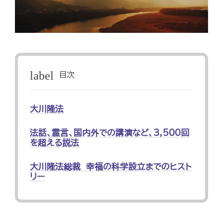
label
目次
大川隆法
法話、霊言、国内外での講演など、3,500回
を超える説法
大川隆法総裁 幸福の科学設立までのヒスト
リー