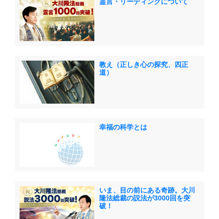
霊言・リーディングについて
教え（正しき心の探究、四正
道）
幸福の科学とは
いま、目の前にある奇跡。大川
隆法総裁の説法が3000回を突
破！