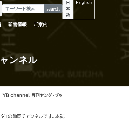
日
English
search
本
語
道
新着情報
ご案内
チャンネル
YB channel 月刊ヤング・ブッ
ダ」
の動画チャンネルです。本誌