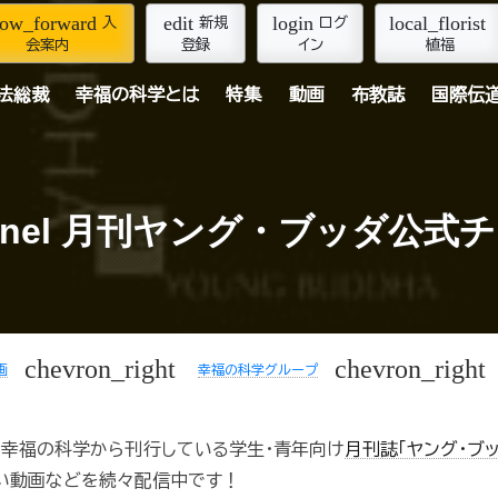
row_forward
edit
login
local_florist
入
新規
ログ
会案内
登録
イン
植福
法総裁
幸福の科学とは
特集
動画
布教誌
国際伝
hannel 月刊ヤング・ブッダ公式
chevron_right
chevron_right
画
幸福の科学グループ
、幸福の科学から刊行している学生・青年向け
月刊誌「ヤング・ブッ
い動画などを続々配信中です！