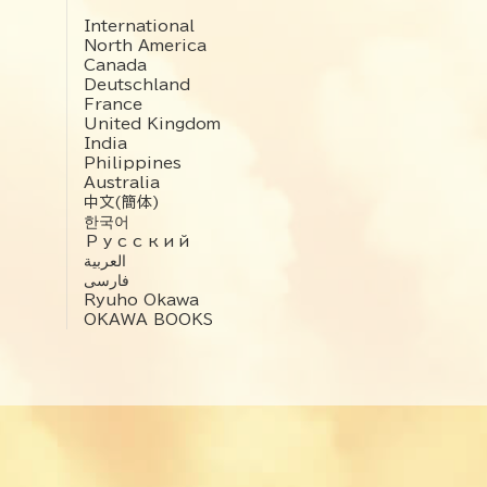
International
North America
Canada
Deutschland
France
United Kingdom
India
Philippines
Australia
中文(簡体)
한국어
Русский
العربية‏
فارسی
Ryuho Okawa
OKAWA BOOKS