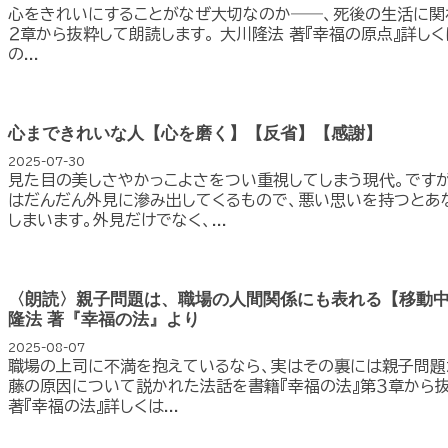
心をきれいにすることがなぜ大切なのか――、死後の生活に関
２章から抜粋して朗読します。 大川隆法 著『幸福の原点』詳しくは htt
の...
心まできれいな人【心を磨く】【反省】【感謝】
2025-07-30
見た目の美しさやかっこよさをつい重視してしまう現代。です
はだんだん外見に滲み出してくるもので、悪い思いを持つとあ
しまいます。外見だけでなく、...
〈朗読〉親子問題は、職場の人間関係にも表れる【移動
隆法 著『幸福の法』より
2025-08-07
職場の上司に不満を抱えているなら、実はその裏には親子問題
藤の原因について説かれた法話を書籍『幸福の法』第３章から抜
著『幸福の法』詳しくは...