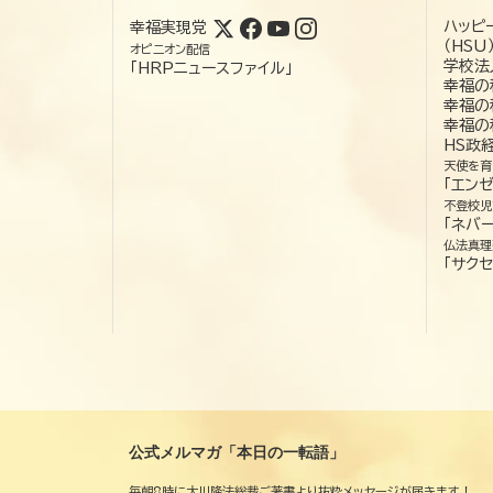
ハッピ
幸福実現党
（HSU
オピニオン配信
学校法
「HRPニュースファイル」
幸福の
幸福の
幸福の
HS政
天使を育
「エン
不登校児
「ネバー
仏法真理
「サクセ
公式メルマガ「本日の一転語」
毎朝8時に大川隆法総裁ご著書より抜粋メッセージが届きます！