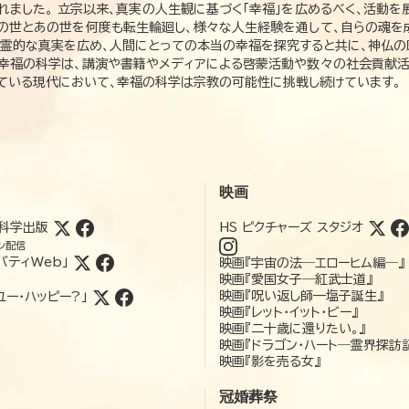
れました。 立宗以来、真実の人生観に基づく「幸福」を広めるべく、活動を
この世とあの世を何度も転生輪廻し、様々な人生経験を通して、自らの魂を
た霊的な真実を広め、人間にとっての本当の幸福を探究すると共に、神仏
、幸福の科学は、講演や書籍やメディアによる啓蒙活動や数々の社会貢献活
れている現代において、幸福の科学は宗教の可能性に挑戦し続けています。
映画
科学出版
HS ピクチャーズ スタジオ
ン配信
バティWeb」
映画『宇宙の法―エローヒム編―』
映画『愛国女子―紅武士道』
映画『呪い返し師—塩子誕生』
ユー・ハッピー?」
映画『レット・イット・ビー』
映画『二十歳に還りたい。』
映画『ドラゴン・ハート―霊界探訪
映画『影を売る女』
冠婚葬祭