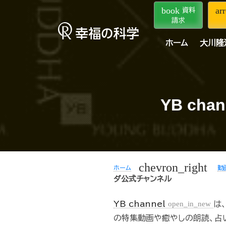
book
ar
資料
請求
ホーム
大川隆
YB c
chevron_right
ホーム
動
ダ公式チャンネル
YB channel
open_in_new
は
の特集動画や癒やしの朗読、占