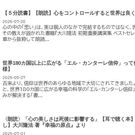
【５分読書】【朗読】心をコントロールすると世界は良
2026-07-28
心の中の「思い」は、実は個人のなかで完結するものではなく、
その教えが説かれた書籍『大川隆法 初期重要講演集 ベストセレク
章から抜粋して朗読...
世界180カ国以上に広がる「エル・カンターレ信仰」って
様】
2025-05-27
古来より、信仰は世界のあらゆる地域で大切にされてきました
と、世界180カ国に広がる幸福の科学の「エル・カンターレ信仰」
みが解決する「書...
〈朗読〉「心の美しさは死後に影響する」【耳で聴く本
し】大川隆法 著『幸福の原点』より
2025-07-01