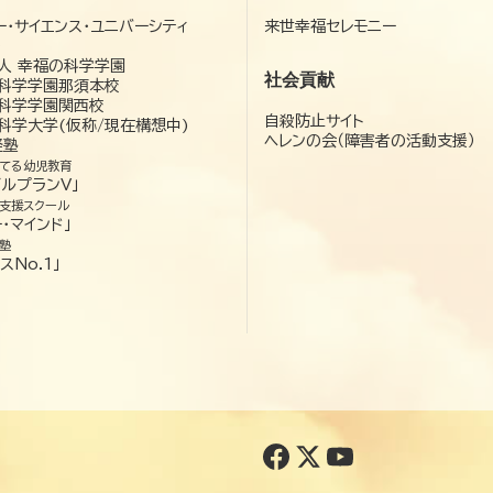
ー・サイエンス・ユニバーシティ
来世幸福セレモニー
）
人 幸福の科学学園
社会貢献
科学学園那須本校
科学学園関西校
自殺防止サイト
科学大学(仮称/現在構想中)
ヘレンの会（障害者の活動支援）
経塾
てる幼児教育
ゼルプランV」
支援スクール
・マインド」
塾
スNo.1」