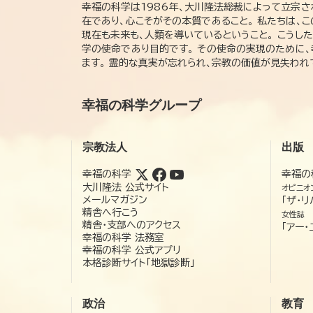
幸福の科学は1986年、大川隆法総裁によって立宗さ
在であり、心こそがその本質であること。 私たちは、
現在も未来も、人類を導いているということ。 こうし
学の使命であり目的です。 その使命の実現のために
ます。 霊的な真実が忘れられ、宗教の価値が見失わ
幸福の科学グループ
宗教法人
出版
幸福の科学
幸福の
大川隆法 公式サイト
オピニオ
メールマガジン
「ザ・リ
精舎へ行こう
女性誌
精舎・支部へのアクセス
「アー・
幸福の科学 法務室
幸福の科学 公式アプリ
本格診断サイト「地獄診断」
政治
教育