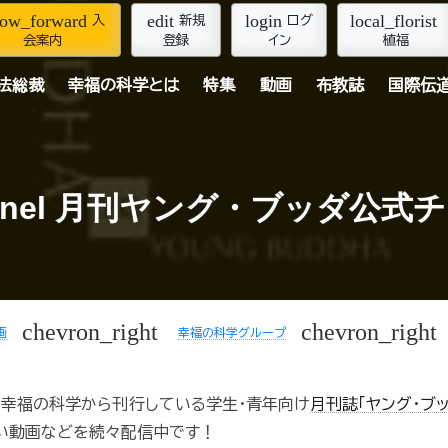
row_forward
edit
login
local_florist
入
新規
ログ
会案内
登録
イン
植福
法総裁
幸福の科学とは
特集
動画
布教誌
国際伝
hannel 月刊ヤング・ブッダ公式
chevron_right
chevron_right
画
幸福の科学グループ
、幸福の科学から刊行している学生・青年向け
月刊誌「ヤング・ブッ
い動画などを続々配信中です！