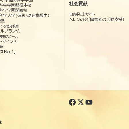
社会貢献
科学学園那須本校
科学学園関西校
自殺防止サイト
科学大学(仮称/現在構想中)
ヘレンの会（障害者の活動支援）
経塾
てる幼児教育
ゼルプランV」
支援スクール
・マインド」
塾
スNo.1」
録