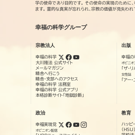
学の使命であり目的です。 その使命の実現のために
ます。 霊的な真実が忘れられ、宗教の価値が見失わ
幸福の科学グループ
宗教法人
出版
幸福の科学
幸福の
大川隆法 公式サイト
オピニオ
メールマガジン
「ザ・リ
精舎へ行こう
女性誌
精舎・支部へのアクセス
「アー・
幸福の科学 法務室
幸福の科学 公式アプリ
本格診断サイト「地獄診断」
政治
教育
ハッピ
幸福実現党
（HSU
オピニオン配信
学校法