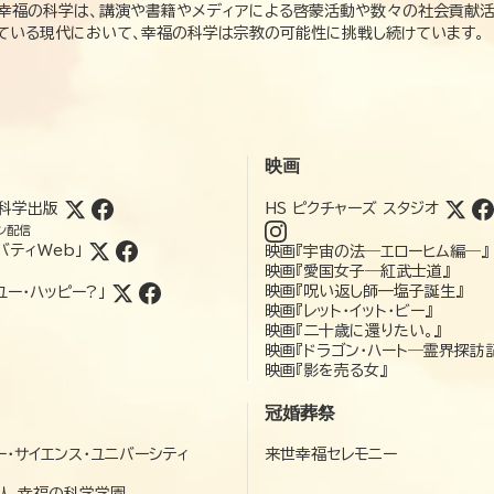
、幸福の科学は、講演や書籍やメディアによる啓蒙活動や数々の社会貢献活
れている現代において、幸福の科学は宗教の可能性に挑戦し続けています。
映画
科学出版
HS ピクチャーズ スタジオ
ン配信
バティWeb」
映画『宇宙の法―エローヒム編―』
映画『愛国女子―紅武士道』
映画『呪い返し師—塩子誕生』
ユー・ハッピー?」
映画『レット・イット・ビー』
映画『二十歳に還りたい。』
映画『ドラゴン・ハート―霊界探訪
映画『影を売る女』
冠婚葬祭
ー・サイエンス・ユニバーシティ
来世幸福セレモニー
）
人 幸福の科学学園