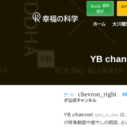
book
ar
資料
請求
ホーム
大川隆
YB c
chevron_right
ホーム
動
ダ公式チャンネル
YB channel
open_in_new
は
の特集動画や癒やしの朗読、占