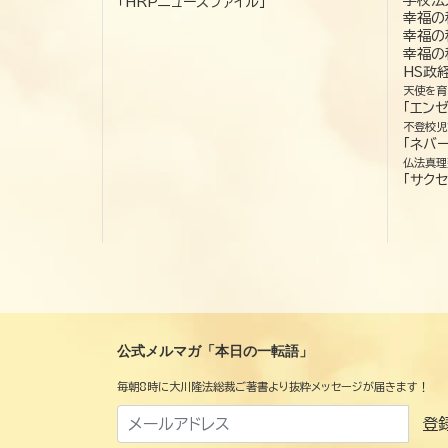
「HRPニュースファイル」
幸福の
幸福の
幸福の
HS政
天使を育
「エン
不登校児
「ネバー
仏法真理
「サクセ
公式メルマガ「本日の一転語」
毎朝8時に大川隆法総裁ご著書より抜粋メッセージが届きます！
登