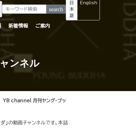
日
English
search
本
語
道
新着情報
ご案内
チャンネル
YB channel 月刊ヤング・ブッ
ダ」
の動画チャンネルです。本誌