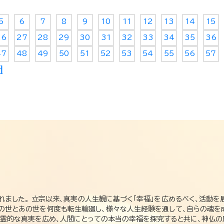
5
6
7
8
9
10
11
12
13
14
15
26
27
28
29
30
31
32
33
34
35
36
47
48
49
50
51
52
53
54
55
56
57
d
れました。 立宗以来、真実の人生観に基づく「幸福」を広めるべく、活動を
この世とあの世を何度も転生輪廻し、様々な人生経験を通して、自らの魂を
た霊的な真実を広め、人間にとっての本当の幸福を探究すると共に、神仏