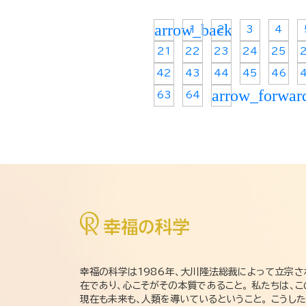
arrow_back
1
2
3
4
21
22
23
24
25
42
43
44
45
46
arrow_forwar
63
64
幸福の科学は1986年、大川隆法総裁によって立宗さ
在であり、心こそがその本質であること。 私たちは、
現在も未来も、人類を導いているということ。 こうし